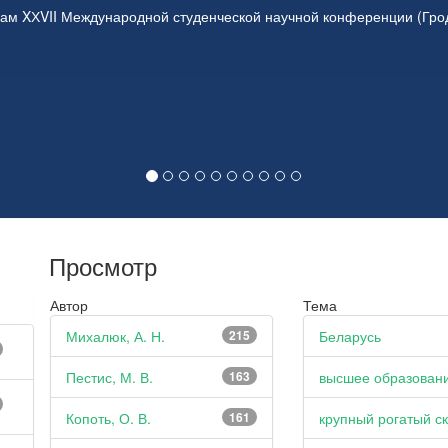
ам XХVII Международной студенческой научной конференции (Гродн
Просмотр
Автор
Тема
Михалюк, А. Н.
215
Беларусь
Пестис, М. В.
163
высшее образован
Копоть, О. В.
161
крупный рогатый ск