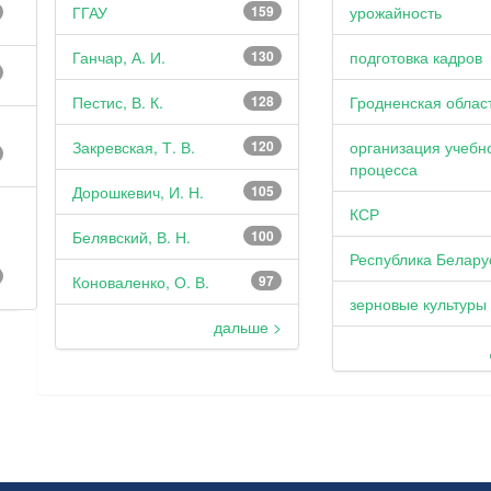
ГГАУ
159
урожайность
Ганчар, А. И.
130
подготовка кадров
Пестис, В. К.
128
Гродненская облас
Закревская, Т. В.
120
организация учебн
процесса
Дорошкевич, И. Н.
105
КСР
Белявский, В. Н.
100
Республика Белару
Коноваленко, О. В.
97
зерновые культуры
дальше >