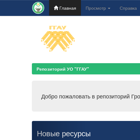
Главная
Просмотр
Справка
Skip
navigation
Репозиторий УО "ГГАУ"
Добро пожаловать в репозиторий Гро
Новые ресурсы