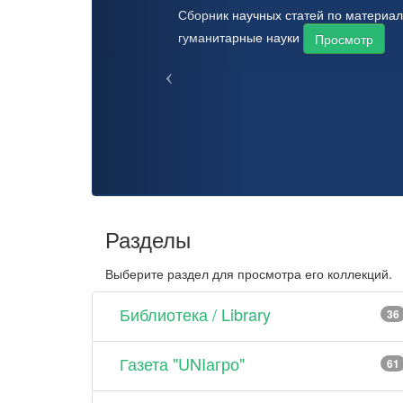
Сборник научных статей по материал
гуманитарные науки
Просмотр
Разделы
Выберите раздел для просмотра его коллекций.
Библиотека / Library
36
Газета "UNIагро"
61