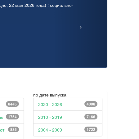
о, 22 мая 2026 года) : социально-
по дате выпуска
8446
2020 - 2026
4008
ие
1754
2010 - 2019
7166
от
885
2004 - 2009
1722