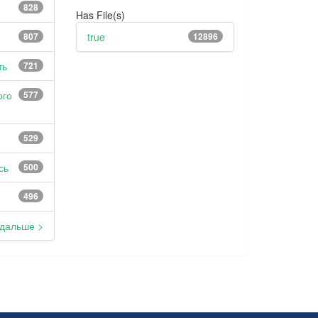
828
Has File(s)
807
true
12896
ть
721
ого
577
529
сь
500
496
дальше >