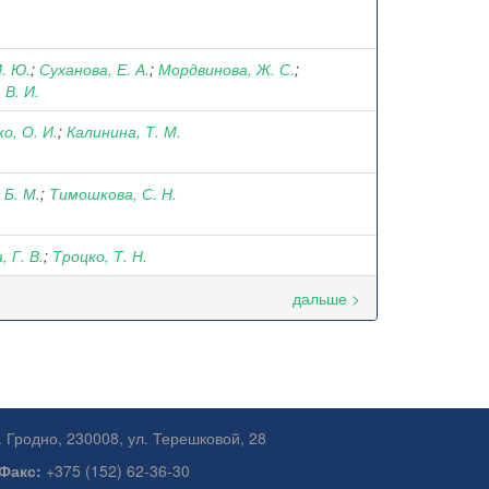
. Ю.
;
Суханова, Е. А.
;
Мордвинова, Ж. С.
;
 В. И.
о, О. И.
;
Калинина, Т. М.
 Б. М.
;
Тимошкова, С. Н.
 Г. В.
;
Троцко, Т. Н.
дальше >
. Гродно, 230008, ул. Терешковой, 28
Факс:
+375 (152) 62-36-30