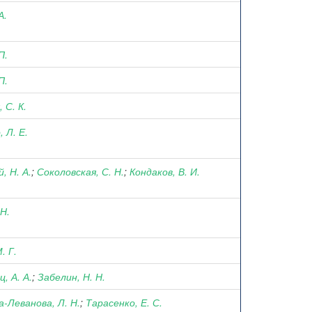
А.
П.
П.
 С. К.
 Л. Е.
, Н. А.
;
Соколовская, С. Н.
;
Кондаков, В. И.
 Н.
. Г.
, А. А.
;
Забелин, Н. Н.
а-Леванова, Л. Н.
;
Тарасенко, Е. С.