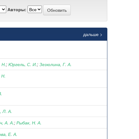
Авторы:
дальше >
 Н.
;
Юргель, С. И.
;
Зезюлина, Г. А.
 Н.
В.
 Л. А.
, А. А.
;
Рыбак, Н. А.
а, Е. А.