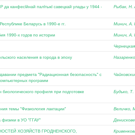
Р да канфесiйнай палiтыкi савецкай улады у 1944 -
Рыбак, Н. 
еспублике Беларусь в 1990-е гг.
Минич, А. 
ия 1990-х годов по истории
Минич, А. 
Чернецкая,
ьского населения в города в эпоху
Назаренко,
авании предмета "Радиационная безопасность" с
Чайковский
 компьютерных программ
н биологического профиля при подготовке
Будько, Т.
ния темы "Физиология лактации"
Величко, М
 физики в УО "ГГАУ"
Денисковец
ОСТЕЙ ХОЗЯЙСТВ ГРОДНЕНСКОГО,
Кривенков