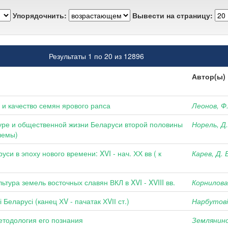
Упорядочнить:
Вывести на страницу:
Результаты 1 по 20 из 12896
Автор(ы)
и качество семян ярового рапса
Леонов, Ф.
туре и общественной жизни Беларуси второй половины
Норель, Д.
лемы)
си в эпоху нового времени: XVI - нач. ХХ вв ( к
Карев, Д. 
тура земель восточных славян ВКЛ в XVI - XVIII вв.
Корнилова,
Беларусі (канец ХV - пачатак ХVІІ ст.)
Нарбутовіч
етодология его познания
Землянинов