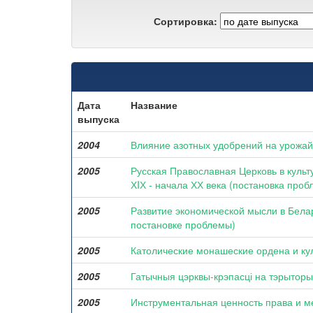
Сортировка:
Дата
Название
выпуска
2004
Влияние азотных удобрений на урожай 
2005
Русская Православная Церковь в куль
ХIХ - начала ХХ века (постановка проб
2005
Развитие экономической мысли в Белару
постановке проблемы)
2005
Католические монашеские ордена и куль
2005
Гатычныя цэрквы-крэпасці на тэрыторыі 
2005
Инструментальная ценность права и м