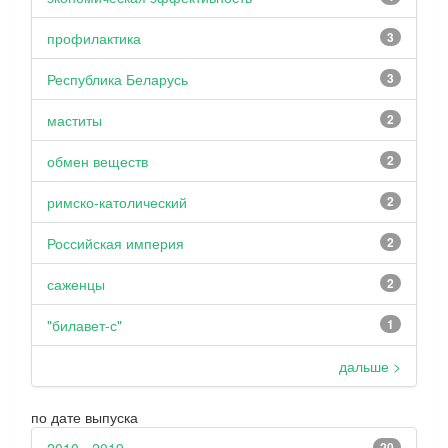
профилактика
3
Республика Беларусь
3
маститы
2
обмен веществ
2
римско-католический
2
Российская империя
2
саженцы
2
"билавет-с"
1
дальше >
по дате выпуска
20