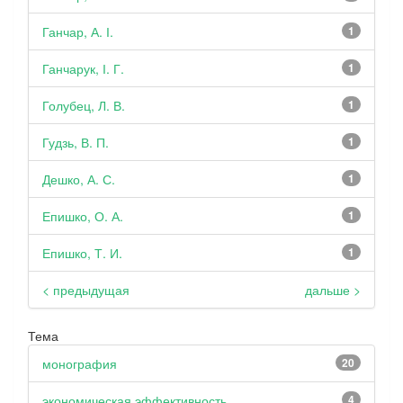
Ганчар, А. І.
1
Ганчарук, І. Г.
1
Голубец, Л. В.
1
Гудзь, В. П.
1
Дешко, А. С.
1
Епишко, О. А.
1
Епишко, Т. И.
1
< предыдущая
дальше >
Тема
монография
20
экономическая эффективность
4