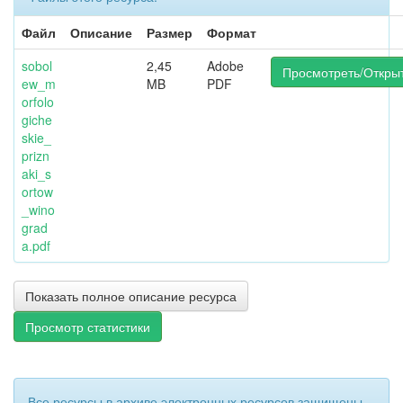
Файл
Описание
Размер
Формат
sobol
2,45
Adobe
Просмотреть/Откры
ew_m
MB
PDF
orfolo
giche
skie_
prizn
aki_s
ortow
_wino
grad
a.pdf
Показать полное описание ресурса
Просмотр статистики
Все ресурсы в архиве электронных ресурсов защищены