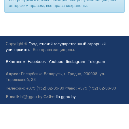
авторским правом, все права сохранены.
Copyright ©
Гродненский государственный аграрный
университет.
Все права защищены.
ВКонтакте
Facebook
Youtube
Iinstagram
Telegram
Адрес:
Республика Беларусь, г. Гродно, 230008, ул.
Терешковой, 28
Телефон:
+375 (152) 62-35-99
Факс:
+375 (152) 62-36-30
E-mail:
bi@ggau.by
Сайт:
lib.ggau.by