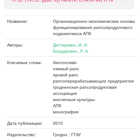
http://elib.ggau.by/handle/123456789/1759
Название:
Организационно-экономические основы
функционирования рапсопродуктового
подкомплекса АПК
Авторы:
Дегтяревич, И. И.
Бондарович, Л. А.
Ключевые слова:
биотопливо
озимый рапс
яровой рапс
рапсоперерабатывающие предприятия
гродненская рапсопродуктовая
ассоциация
масличные культуры
АПК
монография
Дата публикации:
2010
Издательство:
Гродно : ГГАУ