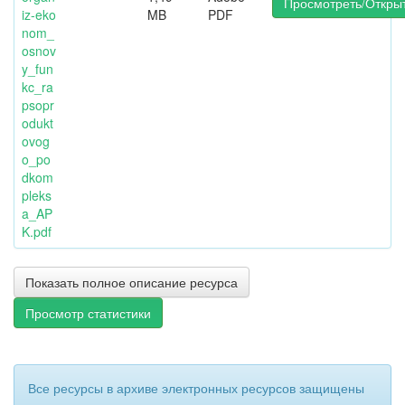
Просмотреть/Откры
iz-eko
MB
PDF
nom_
osnov
y_fun
kc_ra
psopr
odukt
ovog
o_po
dkom
pleks
a_AP
K.pdf
Показать полное описание ресурса
Просмотр статистики
Все ресурсы в архиве электронных ресурсов защищены