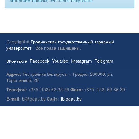
авторским правом, все права сохранены.
Copyright ©
Гродненский государственный аграрный
университет.
Все права защищены.
ВКонтакте
Facebook
Youtube
Iinstagram
Telegram
Адрес:
Республика Беларусь, г. Гродно, 230008, ул.
Терешковой, 28
Телефон:
+375 (152) 62-35-99
Факс:
+375 (152) 62-36-30
E-mail:
bi@ggau.by
Сайт:
lib.ggau.by