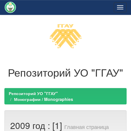
Skip
navigation
Репозиторий УО "ГГАУ"
Репозиторий УО "ГГАУ"
Монографии / Monographies
2009 год : [1]
Главная страница