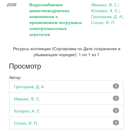
2009
Водоснабжение
Ивашко, В. С.
;
животноводческих
Козорез, А. С.
;
комплексов с
Григорьев, Д. А.
;
применением погружных
Сосин, И. П.
электронасосных
агрегатов
Ресурсы коллекции (Сортировка по Дате сохранения в
убывающем порядке): 1 по 1 из 1
Просмотр
Автор
Григорьев, Д. А.
1
Ивашко, В. С.
1
Козорез, А. С.
1
Сосин, И. П.
1