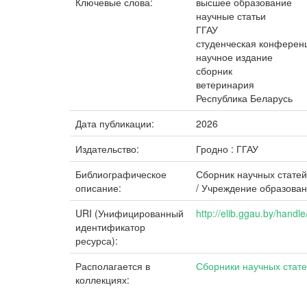
Ключевые слова:
высшее образование
научные статьи
ГГАУ
студенческая конферен
научное издание
сборник
ветеринария
Республика Беларусь
Дата публикации:
2026
Издательство:
Гродно : ГГАУ
Библиографическое
Сборник научных статей
описание:
/ Учреждение образовани
URI (Унифицированный
http://elib.ggau.by/hand
идентификатор
ресурса):
Располагается в
Сборники научных стат
коллекциях: