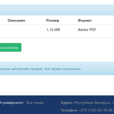
Описание
Размер
Формат
1,16 MB
Adobe PDF
статистики
ищены авторским правом, все права сохранены.
й университет.
Все права
Адрес:
Республика Беларусь, г
Телефон:
+375 (152) 62-35-99