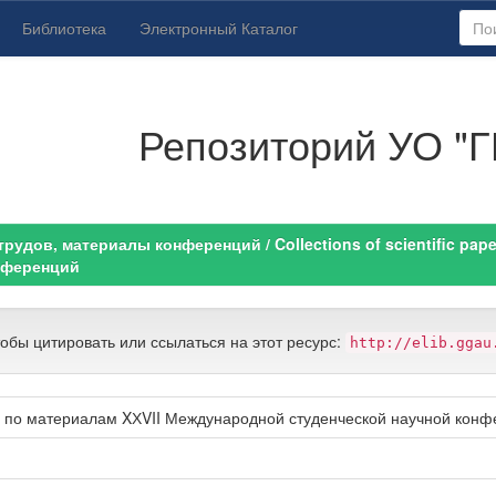
Библиотека
Электронный Каталог
Репозиторий УО "Г
удов, материалы конференций / Collections of scientific paper
нференций
тобы цитировать или ссылаться на этот ресурс:
http://elib.ggau
 по материалам XХVII Международной студенческой научной конфер