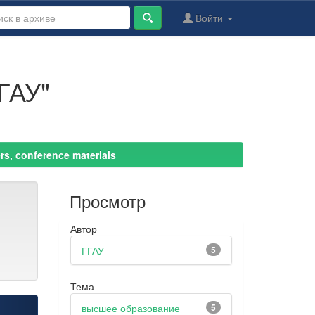
Войти
ГАУ"
s, conference materials
Просмотр
Автор
ГГАУ
5
Тема
высшее образование
5