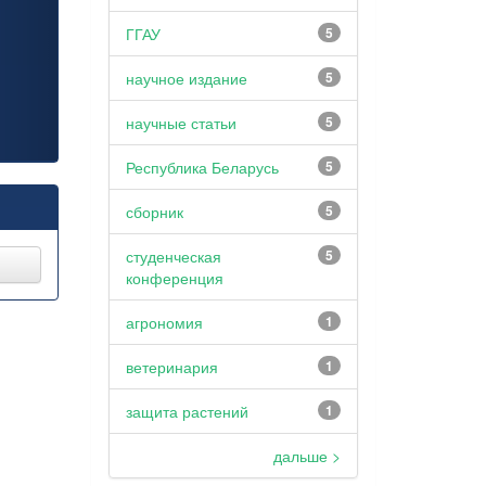
ГГАУ
5
научное издание
5
научные статьи
5
Республика Беларусь
5
сборник
5
студенческая
5
конференция
агрономия
1
ветеринария
1
защита растений
1
дальше >