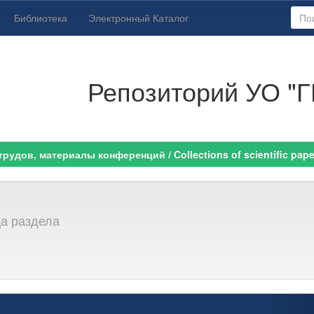
Библиотека
Электронный Каталог
Репозиторий УО "Г
удов, материалы конференций / Collections of scientific paper
ца раздела