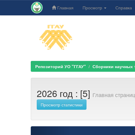
Главная
Просмотр
Справка
Skip
navigation
Репозиторий УО "ГГАУ"
Сборники научных тр
2026 год : [5]
Главная страни
Просмотр статистики