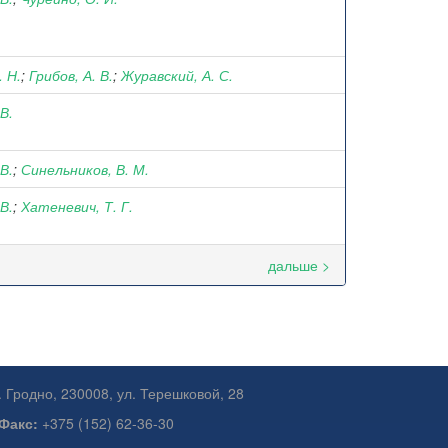
. Н.
;
Грибов, А. В.
;
Журавский, А. С.
 В.
 В.
;
Синельников, В. М.
 В.
;
Хатеневич, Т. Г.
дальше >
. Гродно, 230008, ул. Терешковой, 28
Факс:
+375 (152) 62-36-30