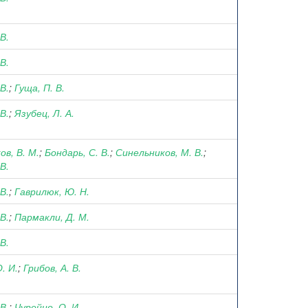
 В.
 В.
 В.
;
Гуща, П. В.
 В.
;
Язубец, Л. А.
ов, В. М.
;
Бондарь, С. В.
;
Синельников, М. В.
;
 В.
 В.
;
Гаврилюк, Ю. Н.
 В.
;
Пармакли, Д. М.
 В.
. И.
;
Грибов, А. В.
 В.
;
Чурейно, О. И.