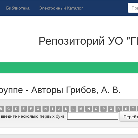
Библиотека
Электронный Каталог
Репозиторий УО "Г
уппе - Авторы Грибов, А. В.
B
C
D
E
F
G
H
I
J
K
L
M
N
O
P
Q
R
S
T
 введите несколько первых букв: