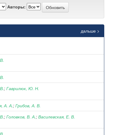
Авторы:
дальше >
 В.
 В.
 В.
;
Гаврилюк, Ю. Н.
, А. А.
;
Грибов, А. В.
 В.
;
Головков, В. А.
;
Василевская, Е. В.
 В.