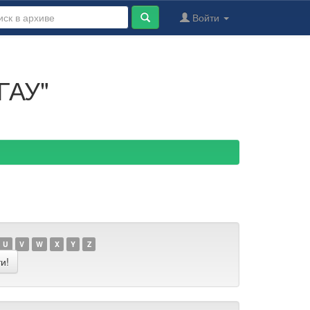
Войти
ГАУ"
U
V
W
X
Y
Z