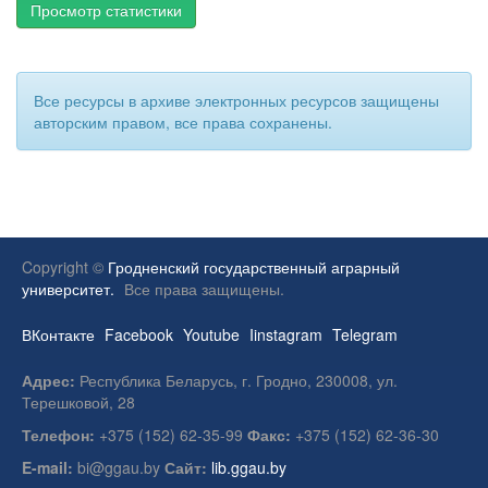
Просмотр статистики
Все ресурсы в архиве электронных ресурсов защищены
авторским правом, все права сохранены.
Copyright ©
Гродненский государственный аграрный
университет.
Все права защищены.
ВКонтакте
Facebook
Youtube
Iinstagram
Telegram
Адрес:
Республика Беларусь, г. Гродно, 230008, ул.
Терешковой, 28
Телефон:
+375 (152) 62-35-99
Факс:
+375 (152) 62-36-30
E-mail:
bi@ggau.by
Сайт:
lib.ggau.by