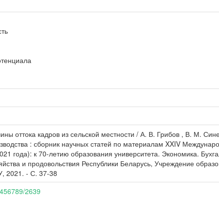
сть
отенциала
ины оттока кадров из сельской местности / А. В. Грибов , В. М. Си
изводства : сборник научных статей по материалам XXIV Междунар
2021 года): к 70-летию образования университета. Экономика. Бухг
яйства и продовольствия Республики Беларусь, Учреждение образ
, 2021. - С. 37-38
23456789/2639