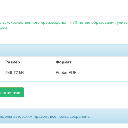
ьскохозяйственного производства : к 70-летию образования универ
ауки
Размер
Формат
249,77 kB
Adobe PDF
статистики
ищены авторским правом, все права сохранены.