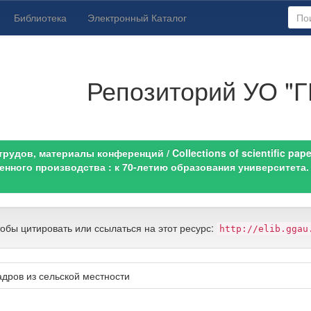
Библиотека
Электронный Каталог
Репозиторий УО "Г
удов, материалы конференций / Collections of scientific paper
нного производства : к 70-летию образования университета. 
тобы цитировать или ссылаться на этот ресурс:
http://elib.ggau
дров из сельской местности