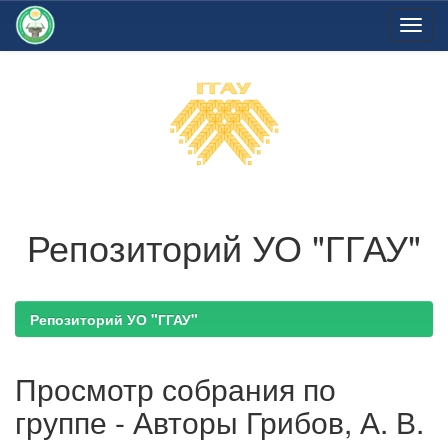
Skip
navigation
Репозиторий УО "ГГАУ"
Репозиторий УО "ГГАУ"
Просмотр собрания по
группе - Авторы Грибов, А. В.