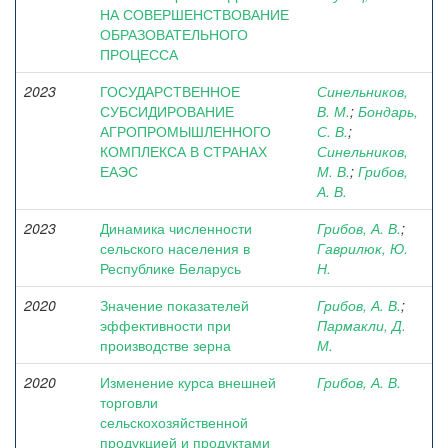
НА СОВЕРШЕНСТВОВАНИЕ
ОБРАЗОВАТЕЛЬНОГО
ПРОЦЕССА
2023
ГОСУДАРСТВЕННОЕ
Синельников,
СУБСИДИРОВАНИЕ
В. М.
;
Бондарь,
АГРОПРОМЫШЛЕННОГО
С. В.
;
КОМПЛЕКСА В СТРАНАХ
Синельников,
ЕАЭС
М. В.
;
Грибов,
А. В.
2023
Динамика численности
Грибов, А. В.
;
сельского населения в
Гаврилюк, Ю.
Республике Беларусь
Н.
2020
Значение показателей
Грибов, А. В.
;
эффективности при
Пармакли, Д.
производстве зерна
М.
2020
Изменение курса внешней
Грибов, А. В.
торговли
сельскохозяйственной
продукцией и продуктами