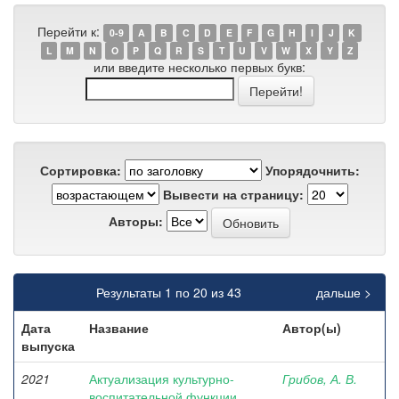
Перейти к:
0-9
A
B
C
D
E
F
G
H
I
J
K
L
M
N
O
P
Q
R
S
T
U
V
W
X
Y
Z
или введите несколько первых букв:
Сортировка:
Упорядочнить:
Вывести на страницу:
Авторы:
Результаты 1 по 20 из 43
дальше >
Дата
Название
Автор(ы)
выпуска
2021
Актуализация культурно-
Грибов, А. В.
воспитательной функции