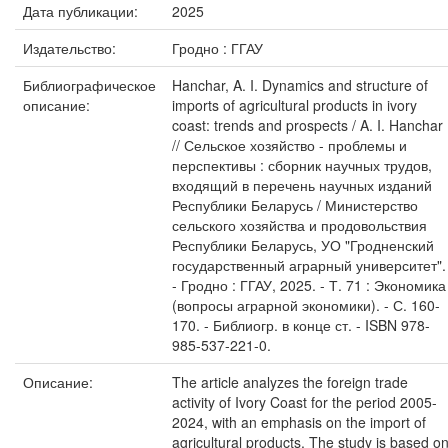
Дата публикации:
2025
Издательство:
Гродно : ГГАУ
Библиографическое
Hanchar, A. I. Dynamics and structure of
описание:
imports of agricultural products in ivory
coast: trends and prospects / A. I. Hanchar
// Сельское хозяйство - проблемы и
перспективы : сборник научных трудов,
входящий в перечень научных изданий
Республики Беларусь / Министерство
сельского хозяйства и продовольствия
Республики Беларусь, УО "Гродненский
государственный аграрный университет".
- Гродно : ГГАУ, 2025. - Т. 71 : Экономика
(вопросы аграрной экономики). - С. 160-
170. - Библиогр. в конце ст. - ISBN 978-
985-537-221-0.
Описание:
The article analyzes the foreign trade
activity of Ivory Coast for the period 2005-
2024, with an emphasis on the import of
agricultural products. The study is based o