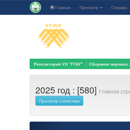
Главная
Просмотр
Справка
Skip
navigation
Репозиторий УО "ГГАУ"
Сборники научных тр
2025 год : [580]
Главная стр
Просмотр статистики