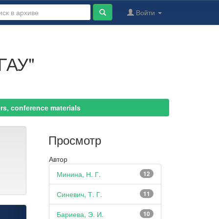
Войти
ГАУ"
s, conference materials
Просмотр
Автор
Минина, Н. Г.
12
Синевич, Т. Г.
11
Бариева, Э. И.
10