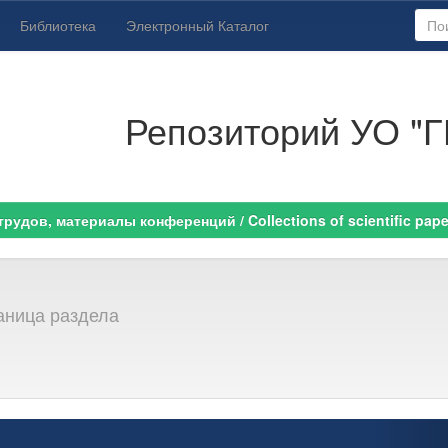
Библиотека
Электронный Каталог
Репозиторий УО "Г
удов, материалы конференций / Collections of scientific paper
аница раздела