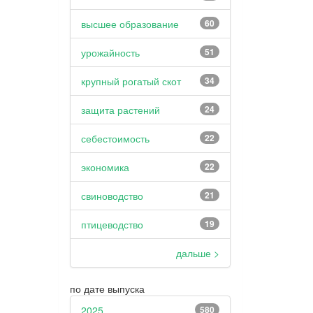
высшее образование
60
урожайность
51
крупный рогатый скот
34
защита растений
24
себестоимость
22
экономика
22
свиноводство
21
птицеводство
19
дальше >
по дате выпуска
2025
580