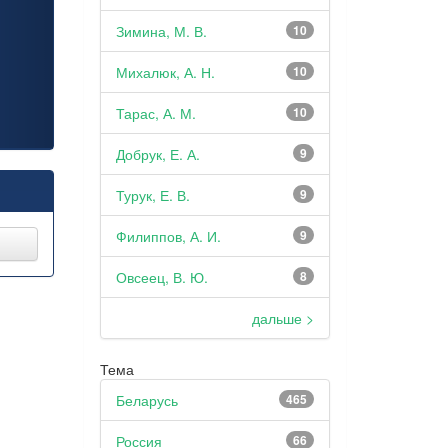
Зимина, М. В.
10
Михалюк, А. Н.
10
Тарас, А. М.
10
Добрук, Е. А.
9
Турук, Е. В.
9
Филиппов, А. И.
9
Овсеец, В. Ю.
8
дальше >
Тема
Беларусь
465
Россия
66