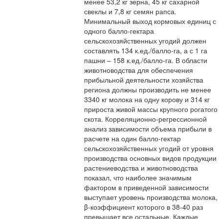
менее 53,2 кг зерна, 45 кг сахарной
свеклы и 7,8 кг семян рапса.
Минимальный выход кормовых единиц с
одного балло-гектара
сельскохозяйственных угодий должен
составлять 134 к.ед./балло-га, а с 1 га
пашни – 158 к.ед./балло-га. В области
животноводства для обеспечения
прибыльной деятельности хозяйства
региона должны производить не менее
3340 кг молока на одну корову и 314 кг
прироста живой массы крупного рогатого
скота. Корреляционно-регрессионной
анализ зависимости объема прибыли в
расчете на один балло-гектар
сельскохозяйственных угодий от уровня
производства основных видов продукции
растениеводства и животноводства
показал, что наиболее значимым
фактором в приведенной зависимости
выступает уровень производства молока,
β-коэффициент которого в 38-40 раз
превышает все остальные. Каждые