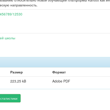
зованию относительно новой обучающей платформы Kahoot как ин
ескую направленность.
23456789/12530
шей школы
Размер
Формат
223,25 kB
Adobe PDF
статистики