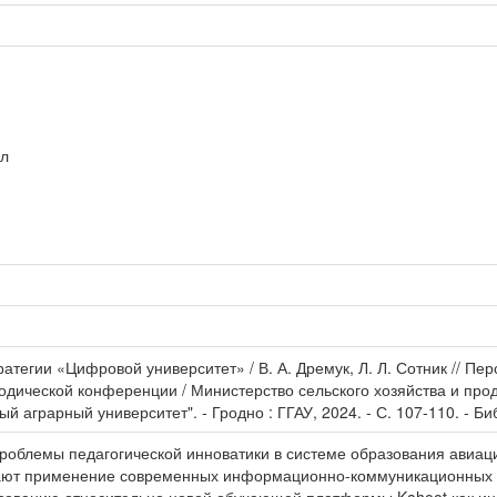
ал
ратегии «Цифровой университет» / В. А. Дремук, Л. Л. Сотник // П
дической конференции / Министерство сельского хозяйства и про
й аграрный университет". - Гродно : ГГАУ, 2024. - С. 107-110. - Биб
проблемы педагогической инноватики в системе образования авиа
ают применение современных информационно-коммуникационных т