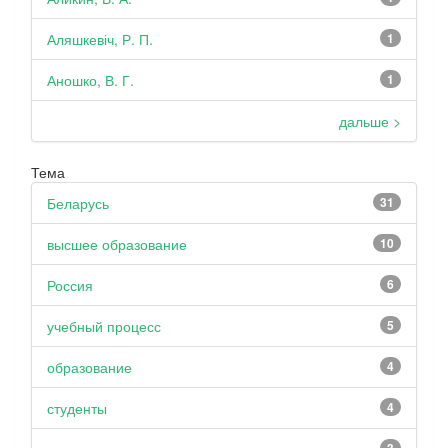
Аляшкевіч, Р. П.
1
Аношко, В. Г.
1
дальше >
Тема
Беларусь
31
высшее образование
10
Россия
6
учебный процесс
5
образование
4
студенты
4