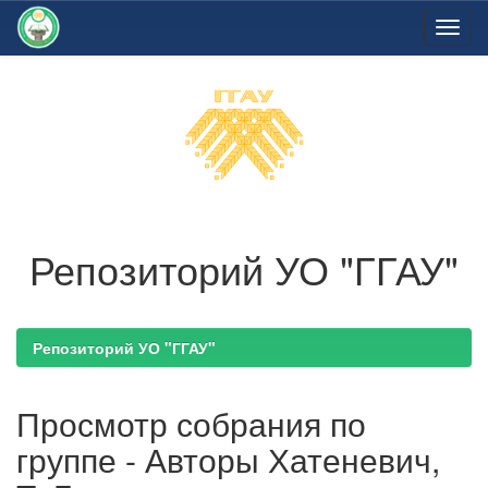
Skip
navigation
Репозиторий УО "ГГАУ"
Репозиторий УО "ГГАУ"
Просмотр собрания по
группе - Авторы Хатеневич,