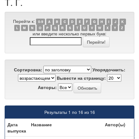
Т. Г.
Перейти к:
0-9
A
B
C
D
E
F
G
H
I
J
K
L
M
N
O
P
Q
R
S
T
U
V
W
X
Y
Z
или введите несколько первых букв:
Сортировка:
Упорядочнить:
Вывести на страницу:
Авторы:
Результаты 1 по 16 из 16
Дата
Название
Автор(ы)
выпуска