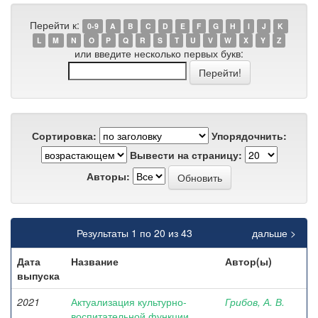
Перейти к:
0-9
A
B
C
D
E
F
G
H
I
J
K
L
M
N
O
P
Q
R
S
T
U
V
W
X
Y
Z
или введите несколько первых букв:
Сортировка:
Упорядочнить:
Вывести на страницу:
Авторы:
Результаты 1 по 20 из 43
дальше >
Дата
Название
Автор(ы)
выпуска
2021
Актуализация культурно-
Грибов, А. В.
воспитательной функции