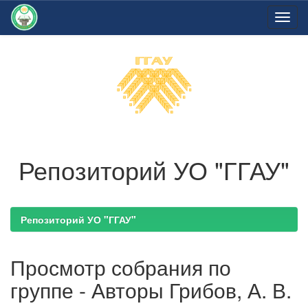
Skip
navigation
Репозиторий УО "ГГАУ"
Репозиторий УО "ГГАУ"
Просмотр собрания по
группе - Авторы Грибов, А. В.