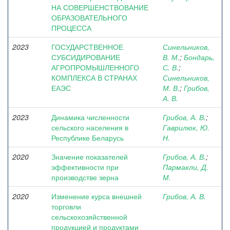
НА СОВЕРШЕНСТВОВАНИЕ
ОБРАЗОВАТЕЛЬНОГО
ПРОЦЕССА
2023
ГОСУДАРСТВЕННОЕ
Синельников,
СУБСИДИРОВАНИЕ
В. М.
;
Бондарь,
АГРОПРОМЫШЛЕННОГО
С. В.
;
КОМПЛЕКСА В СТРАНАХ
Синельников,
ЕАЭС
М. В.
;
Грибов,
А. В.
2023
Динамика численности
Грибов, А. В.
;
сельского населения в
Гаврилюк, Ю.
Республике Беларусь
Н.
2020
Значение показателей
Грибов, А. В.
;
эффективности при
Пармакли, Д.
производстве зерна
М.
2020
Изменение курса внешней
Грибов, А. В.
торговли
сельскохозяйственной
продукцией и продуктами