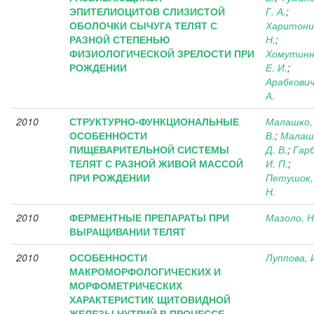
ЭПИТЕЛИОЦИТОВ СЛИЗИСТОЙ
Г. А.
;
ОБОЛОЧКИ СЫЧУГА ТЕЛЯТ С
Харитоник
РАЗНОЙ СТЕПЕНЬЮ
Н.
;
ФИЗИОЛОГИЧЕСКОЙ ЗРЕЛОСТИ ПРИ
Хомутинн
РОЖДЕНИИ
Е. И.
;
Арабкович
А.
2010
СТРУКТУРНО-ФУНКЦИОНАЛЬНЫЕ
Малашко, 
ОСОБЕННОСТИ
В.
;
Малаш
ПИЩЕВАРИТЕЛЬНОЙ СИСТЕМЫ
Д. В.
;
Гарб
ТЕЛЯТ С РАЗНОЙ ЖИВОЙ МАССОЙ
И. П.
;
ПРИ РОЖДЕНИИ
Петушок,
Н.
2010
ФЕРМЕНТНЫЕ ПРЕПАРАТЫ ПРИ
Мазоло, Н
ВЫРАЩИВАНИИ ТЕЛЯТ
2010
ОСОБЕННОСТИ
Луппова, 
МАКРОМОРФОЛОГИЧЕСКИХ И
МОРФОМЕТРИЧЕСКИХ
ХАРАКТЕРИСТИК ЩИТОВИДНОЙ
ЖЕЛЕЗЫ НУТРИЙ В ПРОЦЕССЕ