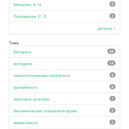
Михалюк, А. Н.
2
Поплавская, С. Л.
2
дальше >
Тема
Беларусь
58
молодняк
14
гематологические показатели
8
урожайность
8
зерновые культуры
7
биохимические показатели крови
5
живая масса
5