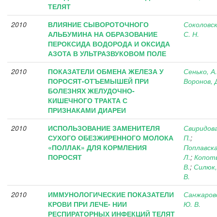
ТЕЛЯТ
2010
ВЛИЯНИЕ СЫВОРОТОЧНОГО
Соколовск
АЛЬБУМИНА НА ОБРАЗОВАНИЕ
С. Н.
ПЕРОКСИДА ВОДОРОДА И ОКСИДА
АЗОТА В УЛЬТРАЗВУКОВОМ ПОЛЕ
2010
ПОКАЗАТЕЛИ ОБМЕНА ЖЕЛЕЗА У
Сенько, А.
ПОРОСЯТ-ОТЪЕМЫШЕЙ ПРИ
Воронов, Д
БОЛЕЗНЯХ ЖЕЛУДОЧНО-
КИШЕЧНОГО ТРАКТА С
ПРИЗНАКАМИ ДИАРЕИ
2010
ИСПОЛЬЗОВАНИЕ ЗАМЕНИТЕЛЯ
Свиридова
СУХОГО ОБЕЗЖИРЕННОГО МОЛОКА
П.
;
«ПОЛЛАК» ДЛЯ КОРМЛЕНИЯ
Поплавска
ПОРОСЯТ
Л.
;
Копоть
В.
;
Силюк,
В.
2010
ИММУНОЛОГИЧЕСКИЕ ПОКАЗАТЕЛИ
Санжаров
КРОВИ ПРИ ЛЕЧЕ- НИИ
Ю. В.
РЕСПИРАТОРНЫХ ИНФЕКЦИЙ ТЕЛЯТ