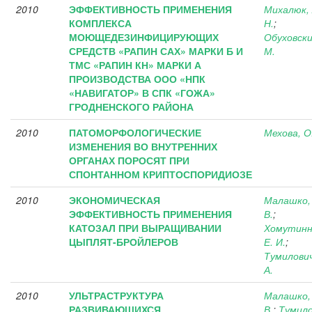
2010
ЭФФЕКТИВНОСТЬ ПРИМЕНЕНИЯ
Михалюк, 
КОМПЛЕКСА
Н.
;
МОЮЩЕДЕЗИНФИЦИРУЮЩИХ
Обуховски
СРЕДСТВ «РАПИН САХ» МАРКИ Б И
М.
ТМС «РАПИН КН» МАРКИ А
ПРОИЗВОДСТВА ООО «НПК
«НАВИГАТОР» В СПК «ГОЖА»
ГРОДНЕНСКОГО РАЙОНА
2010
ПАТОМОРФОЛОГИЧЕСКИЕ
Мехова, О
ИЗМЕНЕНИЯ ВО ВНУТРЕННИХ
ОРГАНАХ ПОРОСЯТ ПРИ
СПОНТАННОМ КРИПТОСПОРИДИОЗЕ
2010
ЭКОНОМИЧЕСКАЯ
Малашко, 
ЭФФЕКТИВНОСТЬ ПРИМЕНЕНИЯ
В.
;
КАТОЗАЛ ПРИ ВЫРАЩИВАНИИ
Хомутинн
ЦЫПЛЯТ-БРОЙЛЕРОВ
Е. И.
;
Тумилович
А.
2010
УЛЬТРАСТРУКТУРА
Малашко, 
РАЗВИВАЮЩИХСЯ
В.
;
Тумило