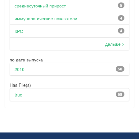
среднесуточный прирост
5
иммунологические показатели
4
КРС
4
дальше >
по дате выпуска
2010
58
Has File(s)
true
58