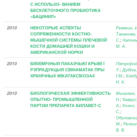
С ИСПОЛЬЗО- ВАНИЕМ
БЕСКЛЕТОЧНОГО ПРОБИОТИКА
«БАЦИНИЛ»
2010
НЕКОТОРЫЕ АСПЕКТЫ
Ревякин, И
СОПРЯЖЕННОСТИ КОСТНО-
Таканова,
МЫШЕЧНОЙ СИСТЕМЫ ПЛЕЧЕВОЙ
С.
;
Хаткев
КОСТИ ДОМАШНЕЙ КОШКИ И
М. А.
АМЕРИКАНСКОЙ НОРКИ
2010
БIЯХIМIЧНЫЯ ПАКАЗЧЫКI КРЫВI I
Пятроўскi
РЭПРАДУКЦЫЯ СВIНАМАТАК ПРЫ
У.
;
Дубiна,
ХРАНIЧНЫХ МIКАТАКСIКОЗАХ
I.М.
;
Хлебу
Н. К.
2010
БИОЛОГИЧЕСКАЯ ЭФФЕКТИВНОСТЬ
Михалюк, 
ОПЫТНО- ПРОМЫШЛЕННОЙ
Н.
;
Каврус
ПАРТИИ ПРЕПАРАТА БИЛАВЕТ-С
А.
;
Козел, 
С.
;
Обуховски
М.
;
Репкин
В. В.