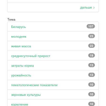
дальше >
Тема
Беларусь
107
молодняк
23
живая масса
22
среднесуточный прирост
19
затраты корма
13
урожайность
13
гематологические показатели
10
зерновые культуры
10
кормление
10