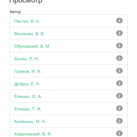
Автор
Пестис, В. К.
4
Малашко, В. В.
3
Обуховский, В. М.
3
Бычек, П. Н.
2
Громов, И. Н.
2
Добрук, Е. А.
2
Епишко, О. А.
2
Епишко, Т. И.
2
Калясень, М. А.
2
Ковалевский, В. Ф.
2