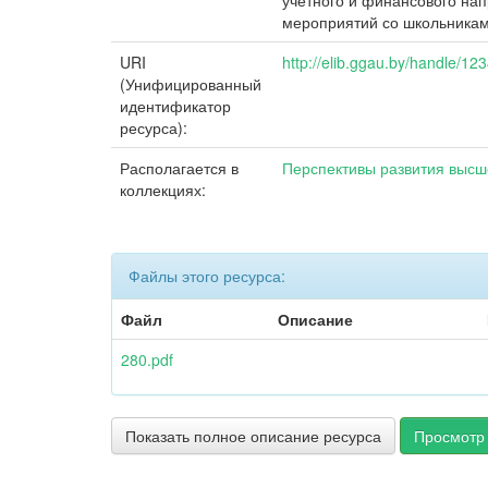
учетного и финансового на
мероприятий со школьникам
URI
http://elib.ggau.by/handle/1
(Унифицированный
идентификатор
ресурса):
Располагается в
Перспективы развития выс
коллекциях:
Файлы этого ресурса:
Файл
Описание
280.pdf
Показать полное описание ресурса
Просмотр 