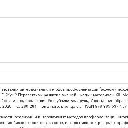
льзования интерактивных методов профориентации (экономическое 
. Г. Жук // Перспективы развития высшей школы : материалы XIII 
зяйства и продовольствия Республики Беларусь, Учреждение образ
, 2020. - С. 280-284. - Библиогр. в конце ст. - ISBN 978-985-537-157-
ожности реализации интерактивных методов профориентации школь
едения бизнес-тренингов, квестов, интерактивных игр в целях пр