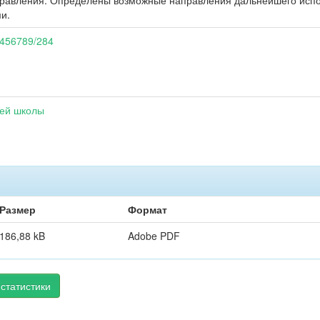
правления. Определены возможные направления дальнейшего исп
и.
23456789/284
шей школы
Размер
Формат
186,88 kB
Adobe PDF
статистики