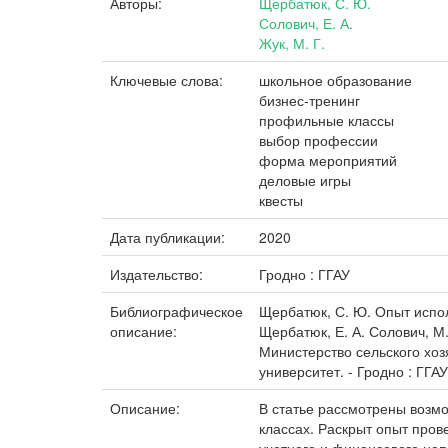
Авторы:
Щербатюк, С. Ю.
Солович, Е. А.
Жук, М. Г.
Ключевые слова:
школьное образование
бизнес-тренинг
профильные классы
выбор профессии
форма мероприятий
деловые игры
квесты
Дата публикации:
2020
Издательство:
Гродно : ГГАУ
Библиографическое
Щербатюк, С. Ю. Опыт испо
описание:
Щербатюк, Е. А. Солович, М
Министерство сельского хо
университет. - Гродно : ГГАУ
Описание:
В статье рассмотрены возм
классах. Раскрыт опыт пров