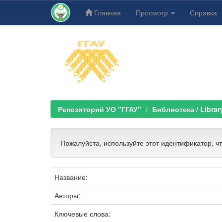
Главная
Просмотр
Справка
Skip
navigation
Репозиторий УО "ГГАУ"
Библиотека / Librar
Пожалуйста, используйте этот идентификатор, ч
Название:
Авторы:
Ключевые слова: