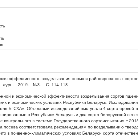
сть
ть
ия
кая эффективность возделывания новых и районированных сортов яр
 журн. - 2019. - №3. – С. 114-118
енной и экономической эффективности возделывания сортов пшен
ких и экономических условиях Республики Беларусь. Исследования 
ля БГСХА». Объектами исследований выступали 4 сорта яровой тв
нированные в Республике Беларусь и два сорта белорусской селе
ве контрольного в системе Государственного сортоиспытания с 2015
ка посева соответствовала рекомендациям по возделыванию твердо
что в почвенно-климатических условиях Беларуси сорта отечестве