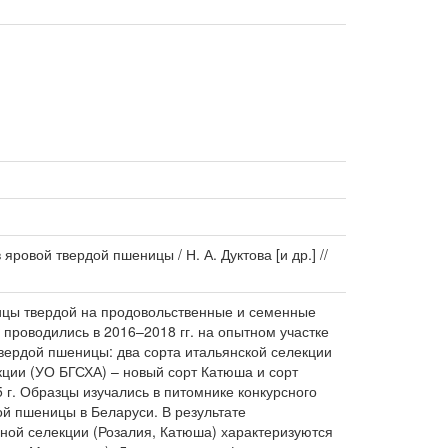
овой твердой пшеницы / Н. А. Дуктова [и др.] //
ицы твердой на продовольственные и семенные
проводились в 2016–2018 гг. на опытном участке
ердой пшеницы: два сорта итальянской селекции
кции (УО БГСХА) – новый сорт Катюша и сорт
 г. Образцы изучались в питомнике конкурсного
й пшеницы в Беларуси. В результате
нной селекции (Розалия, Катюша) характеризуются