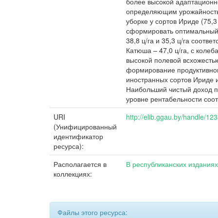
более высокой адаптационн
определяющим урожайность 
уборке у сортов Ириде (75,3
сформировать оптимальный п
38,8 ц/га и 35,3 ц/га соот
Катюша – 47,0 ц/га, с колеб
высокой полевой всхожестью 
формирование продуктивного
иностранных сортов Ириде 
Наибольший чистый доход по
уровне рентабельности соот
URI
http://elib.ggau.by/handle/1
(Унифицированный
идентификатор
ресурса):
Располагается в
В республиканских изданиях /
коллекциях:
Файлы этого ресурса: