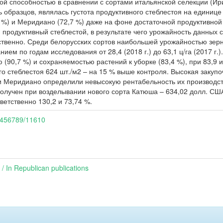
ой способностью в сравнении с сортами итальянской селекции (
образцов, являлась густота продуктивного стеблестоя на единице
 %) и Меридиано (72,7 %) даже на фоне достаточной продуктивной к
родуктивный стеблестой, в результате чего урожайность данных с
ветственно. Среди белорусских сортов наибольшей урожайностью зер
анием по годам исследования от 28,4 (2018 г.) до 63,1 ц/га (2017 г
(90,7 %) и сохраняемостью растений к уборке (83,4 %), при 83,9 и
 стеблестоя 624 шт./м2 – на 15 % выше контроля. Высокая закупо
и Меридиано определили невысокую рентабельность их производств
лучен при возделывании нового сорта Катюша – 634,02 долл. США/г
ветственно 130,2 и 73,74 %.
23456789/11610
 In Republican publications