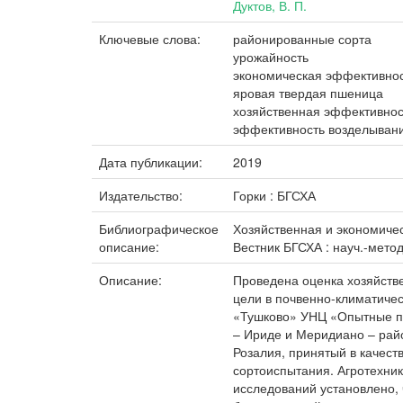
Дуктов, В. П.
Ключевые слова:
районированные сорта
урожайность
экономическая эффективно
яровая твердая пшеница
хозяйственная эффективнос
эффективность возделыван
Дата публикации:
2019
Издательство:
Горки : БГСХА
Библиографическое
Хозяйственная и экономичес
описание:
Вестник БГСХА : науч.-метод.
Описание:
Проведена оценка хозяйств
цели в почвенно-климатичес
«Тушково» УНЦ «Опытные по
– Ириде и Меридиано – райо
Розалия, принятый в качест
сортоиспытания. Агротехни
исследований установлено, 