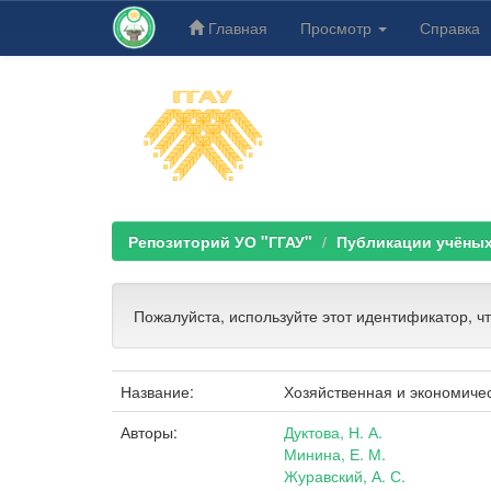
Главная
Просмотр
Справка
Skip
navigation
Репозиторий УО "ГГАУ"
Публикации учёных Г
Пожалуйста, используйте этот идентификатор, ч
Название:
Хозяйственная и экономиче
Авторы:
Дуктова, Н. А.
Минина, Е. М.
Журавский, А. С.