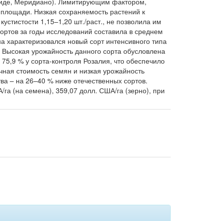
Ириде, Меридиано). Лимитирующим фактором,
 площади. Низкая сохраняемость растений к
устистости 1,15–1,20 шт./раст., не позволила им
ортов за годы исследований составила в среднем
на характеризовался новый сорт интенсивного типа
.). Высокая урожайность данного сорта обусловлена
 75,9 % у сорта-контроля Розалия, что обеспечило
чная стоимость семян и низкая урожайность
а – на 26–40 % ниже отечественных сортов.
а (на семена), 359,07 долл. США/га (зерно), при