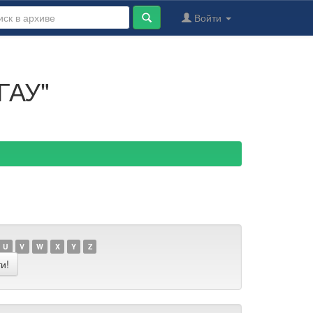
Войти
ГАУ"
U
V
W
X
Y
Z