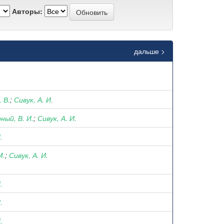
Авторы:
дальше >
 В.
;
Сивук, А. И.
ный, В. И.
;
Сивук, А. И.
.
М.
;
Сивук, А. И.
.
.
.