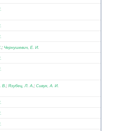
.
.
.
.
;
Чернушевич, Е. И.
.
.
 В.
;
Язубец, Л. А.
;
Сивук, А. И.
.
.
.