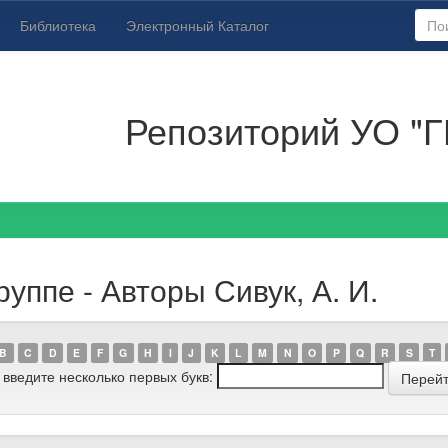
Библиотека
Электронный Каталог
Репозиторий УО "Г
уппе - Авторы Сивук, А. И.
B
C
D
E
F
G
H
I
J
K
L
M
N
O
P
Q
R
S
T
 введите несколько первых букв: