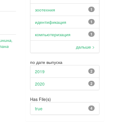
зоотехния
1
идентификация
1
компьютеризация
1
инина,
лана
дальше >
по дате выпуска
2019
2
2020
2
Has File(s)
true
4