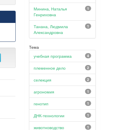
Минина, Наталья
1
Генриховна
Танана, Людмила
1
Александровна
Тема
учебная программа
4
племенное дело
2
селекция
2
агрономия
1
генотип
1
ДНК-технологии
1
животноводство
1