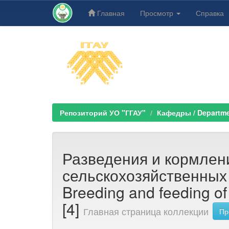
Главная
Просмотр
Справка
Skip
navigation
Репозиторий УО "ГГАУ"
Кафедры / Departm
Разведения и кормлен
сельскохозяйственных
Breeding and feeding of
[4]
Главная страница коллекции
Пр