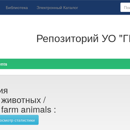
Библиотека
Электронный Каталог
Репозиторий УО "Г
ents
ия
 животных /
 farm animals :
осмотр статистики