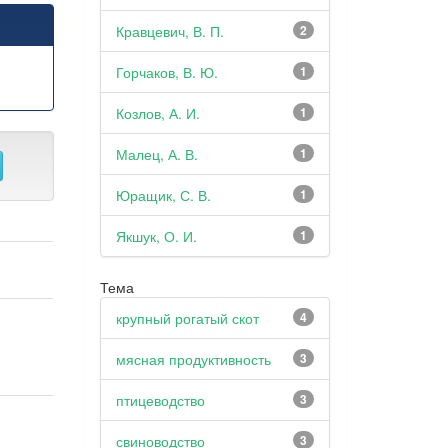
Кравцевич, В. П.
2
Горчаков, В. Ю.
1
Козлов, А. И.
1
Малец, А. В.
1
Юращик, С. В.
1
Якшук, О. И.
1
Тема
крупный рогатый скот
4
мясная продуктивность
3
птицеводство
3
свиноводство
3