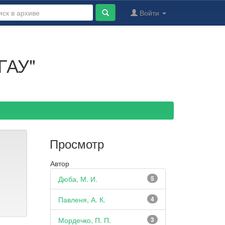
Войти
ГАУ"
Просмотр
Автор
Дюба, М. И.
5
Павленя, А. К.
4
Мордечко, П. П.
3