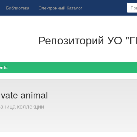
Библиотека
Электронный Каталог
Репозиторий УО "Г
ents
ivate animal
раница коллекции