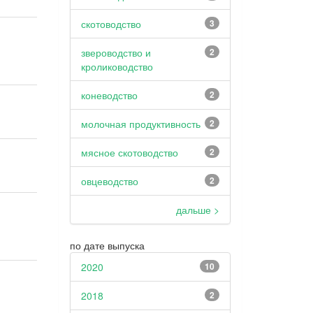
скотоводство
3
звероводство и
2
кролиководство
коневодство
2
молочная продуктивность
2
мясное скотоводство
2
овцеводство
2
дальше >
по дате выпуска
2020
10
2018
2