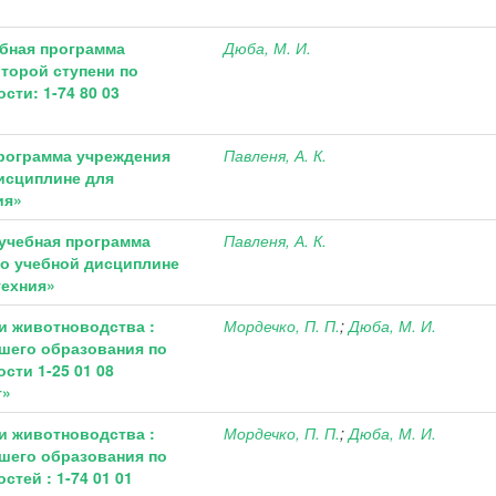
ебная программа
Дюба, М. И.
торой ступени по
сти: 1-74 80 03
программа учреждения
Павленя, А. К.
исциплине для
ия»
 учебная программа
Павленя, А. К.
о учебной дисциплине
техния»
и животноводства :
Мордечко, П. П.
;
Дюба, М. И.
шего образования по
сти 1-25 01 08
т»
и животноводства :
Мордечко, П. П.
;
Дюба, М. И.
шего образования по
тей : 1-74 01 01