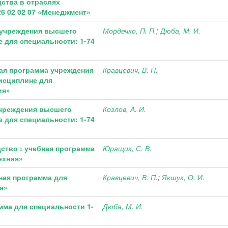
ства в отраслях
6 02 02 07 «Менеджмент»
 учреждения высшего
Мордечко, П. П.
;
Дюба, М. И.
 для специальности: 1-74
ная программа учреждения
Кравцевич, В. П.
исциплине для
ия»
учреждения высшего
Козлов, А. И.
 для специальности: 1-74
ство : учебная программа
Юращик, С. В.
ехния»
ная программа для
Кравцевич, В. П.
;
Якшук, О. И.
я»
мма для специальности 1-
Дюба, М. И.
»