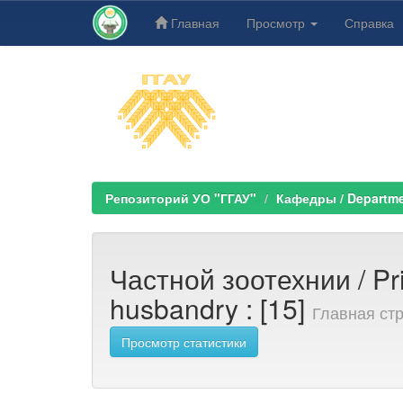
Главная
Просмотр
Справка
Skip
navigation
Репозиторий УО "ГГАУ"
Кафедры / Departm
Частной зоотехнии / Pr
husbandry : [15]
Главная ст
Просмотр статистики