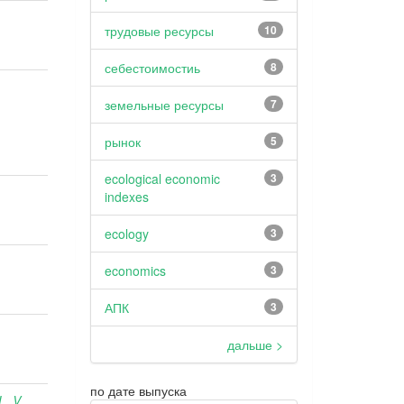
трудовые ресурсы
10
себестоимостиь
8
земельные ресурсы
7
рынок
5
ecological economic
3
indexes
ecology
3
economics
3
АПК
3
дальше >
по дате выпуска
L. V.