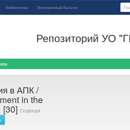
Библиотека
Электронный Каталог
Репозиторий УО "Г
ents
я в АПК /
ent in the
: [30]
Главная
и