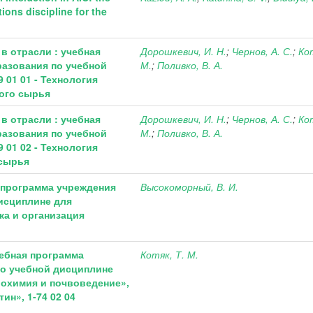
ions discipline for the
в отрасли : учебная
Дорошкевич, И. Н.
;
Чернов, А. С.
;
Ко
азования по учебной
М.
;
Поливко, В. А.
 01 01 - Технология
ного сырья
в отрасли : учебная
Дорошкевич, И. Н.
;
Чернов, А. С.
;
Ко
азования по учебной
М.
;
Поливко, В. А.
 01 02 - Технология
 сырья
 программа учреждения
Высокоморный, В. И.
исциплине для
ка и организация
чебная программа
Котяк, Т. М.
о учебной дисциплине
грохимия и почвоведение»,
ин», 1-74 02 04