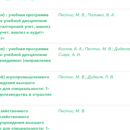
я) : учебная программа
Пестис, М. В.
;
Поливко, В. А.
о учебной дисциплине
хгалтерский учет, анализ
 учет, анализ и аудит»
ит»
я) : учебная программа
Козлов, А. А.
;
Пестис, М. В.
;
Дидюля,
о учебной дисциплине
Сивук, А. И.
Менеджмент (направление
ий) агропромышленного
Пестис, М. В.
;
Дидюля, Л. В.
реждения высшего
 для специальности: 1-
 производства в отраслях
озяйственного
Пестис, М. В.
озяйственного
а учреждения высшего
 для специальности: 1-