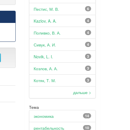
Пестис, М. В.
6
Kazlov, A. A.
4
Поливко, В. А.
4
Сивук, А. И.
4
Novik, L. I.
3
Козлов, А. А.
3
Котяк, Т. М.
3
дальше >
Тема
экономика
14
рентабельность
10