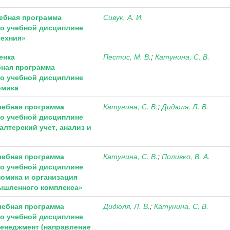
чебная программа
Сивук, А. И.
о учебной дисциплине
техния»
енка
Пестис, М. В.
;
Катунина, С. В.
бная программа
о учебной дисциплине
омика
чебная программа
Катунина, С. В.
;
Дидюля, Л. В.
о учебной дисциплине
алтерский учет, анализ и
чебная программа
Катунина, С. В.
;
Поливко, В. А.
о учебной дисциплине
номика и организация
ышленного комплекса»
чебная программа
Дидюля, Л. В.
;
Катунина, С. В.
о учебной дисциплине
«Менеджмент (направление