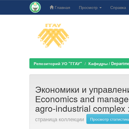
Главная
Просмотр
Справка
Skip
navigation
Репозиторий УО "ГГАУ"
Кафедры / Departm
Экономики и управлени
Еconomics and managem
agro-industrial complex 
страница коллекции
Просмотр статистик