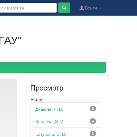
Войти
ГАУ"
Просмотр
Автор
Дидюля, Л. В.
8
Katunina, S. V.
6
Катунина, С. В.
6