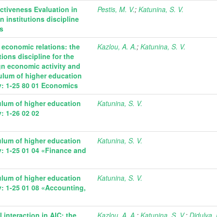
tiveness Evaluation in
Pestis, M. V.
;
Katunina, S. V.
n institutions discipline
cs
 economic relations: the
Kazlou, A. A.
;
Katunina, S. V.
ions discipline for the
gn economic activity and
culum of higher education
lty: 1-25 80 01 Economics
ulum of higher education
Katunina, S. V.
y: 1-26 02 02
ulum of higher education
Katunina, S. V.
ty: 1-25 01 04 «Finance and
ulum of higher education
Katunina, S. V.
ty: 1-25 01 08 «Accounting,
interaction in AIC: the
Kazlou, A. A.
;
Katunina, S. V.
;
Didulya, 