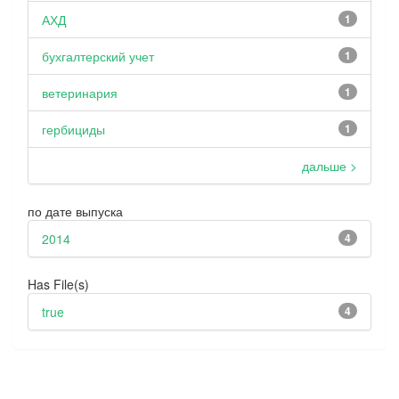
АХД
1
бухгалтерский учет
1
ветеринария
1
гербициды
1
дальше >
по дате выпуска
2014
4
Has File(s)
true
4