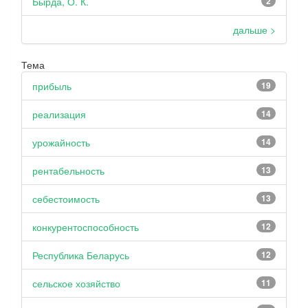
Бырда, О. К.
2
дальше >
Тема
прибыль
19
реализация
14
урожайность
14
рентабельность
13
себестоимость
13
конкурентоспособность
12
Республика Беларусь
12
сельское хозяйство
11