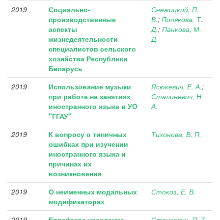
2019
Социально-
Снежицкий, П.
производственные
В.
;
Полякова, Т.
аспекты
Д.
;
Панкова, М.
жизнедеятельности
Д.
специалистов сельского
хозяйства Республики
Беларусь
2019
Использование музыки
Ясюкевич, Е. А.
;
при работе на занятиях
Сталиневич, Н.
иностранного языка в УО
А.
"ГГАУ"
2019
К вопросу о типичных
Тихонова, В. П.
ошибках при изучении
иностранного языка и
причинах их
возникновения
2019
О неименных модальных
Стокоз, Е. В.
модификаторах
2019
Еврейское население
Стецкевич, П. Т.