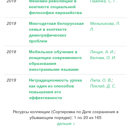
2019
Феномен революции в
Павочка, С. Г.
контексте социальной
философии евразийства
2019
Многодетная белорусская
Мельникова, Л.
семья в контексте
Л.
демографических
проблем
2019
Мобильное обучение в
Лещук, А. И.
;
концепции современного
Белова, О. И.
образования
иностранными языками
2019
Нетрадиционность урока
Лапа, О. В.
;
как один из способов
Поклад, Д. С.
повышения его
эффективности
Ресурсы коллекции (Сортировка по Дате сохранения в
убывающем порядке): 1 по 20 из 165
дальше >