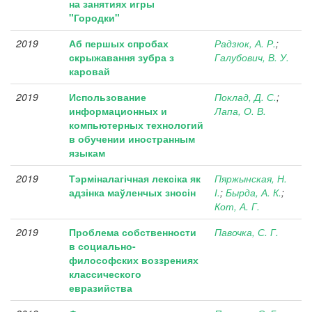
на занятиях игры
"Городки"
2019
Аб першых спробах
Радзюк, А. Р.
;
скрыжавання зубра з
Галубович, В. У.
каровай
2019
Использование
Поклад, Д. С.
;
информационных и
Лапа, О. В.
компьютерных технологий
в обучении иностранным
языкам
2019
Тэрміналагічная лексіка як
Пяржынская, Н.
адзінка маўленчых зносін
І.
;
Бырда, А. К.
;
Кот, А. Г.
2019
Проблема собственности
Павочка, С. Г.
в социально-
философских воззрениях
классического
евразийства