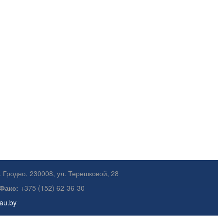
. Гродно, 230008, ул. Терешковой, 28
Факс:
+375 (152) 62-36-30
gau.by