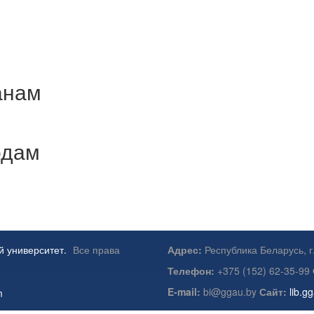
анам
одам
й университет.
Все права
Адрес:
Республика Беларусь, г
Телефон:
+375 (152) 62-35-99
E-mail:
bi@ggau.by
Сайт:
lib.g
m