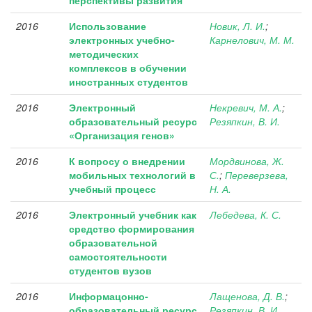
перспективы развития
2016
Использование
Новик, Л. И.
;
электронных учебно-
Карнелович, М. М.
методических
комплексов в обучении
иностранных студентов
2016
Электронный
Некревич, М. А.
;
образовательный ресурс
Резяпкин, В. И.
«Организация генов»
2016
К вопросу о внедрении
Мордвинова, Ж.
мобильных технологий в
С.
;
Переверзева,
учебный процесс
Н. А.
2016
Электронный учебник как
Лебедева, К. С.
средство формирования
образовательной
самостоятельности
студентов вузов
2016
Информацонно-
Лащенова, Д. В.
;
образовательный ресурс
Резяпкин, В. И.