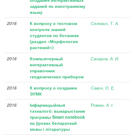
создания интерактивных
заданий по иностранному
языку
2016
К вопросу о тестовом
Селевич, Т. А.
контроле знаний
студентов по ботанике
(раздел «Морфология
растений»)
2016
Компьютерный
Сахаров, А. И.
интерактивный
справочник
геодезических приборов
2016
К вопросу о создании
Савич, О. Е.
ЭУМК
2016
Інфармацыйныя
Роман, А. І.
тэхналогіі: выкарыстанне
праграмы Smart notebook
на ўроках беларускай
мовы і літаратуры