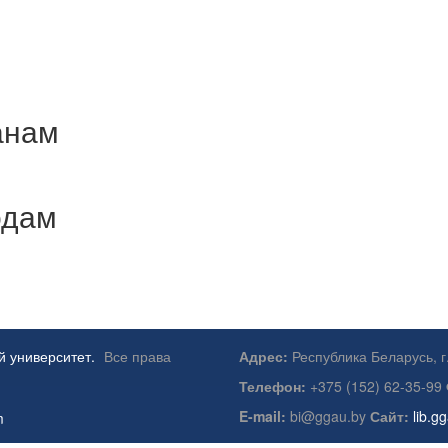
анам
одам
й университет.
Все права
Адрес:
Республика Беларусь, г
Телефон:
+375 (152) 62-35-99
E-mail:
bi@ggau.by
Сайт:
lib.g
m