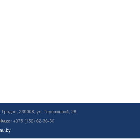
. Гродно, 230008, ул. Терешковой, 28
Факс:
+375 (152) 62-36-30
gau.by