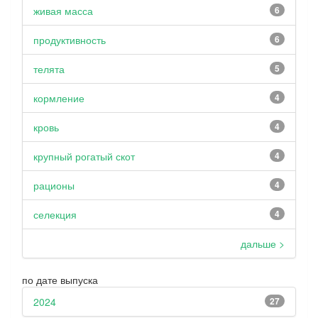
живая масса
6
продуктивность
6
телята
5
кормление
4
кровь
4
крупный рогатый скот
4
рационы
4
селекция
4
дальше >
по дате выпуска
2024
27