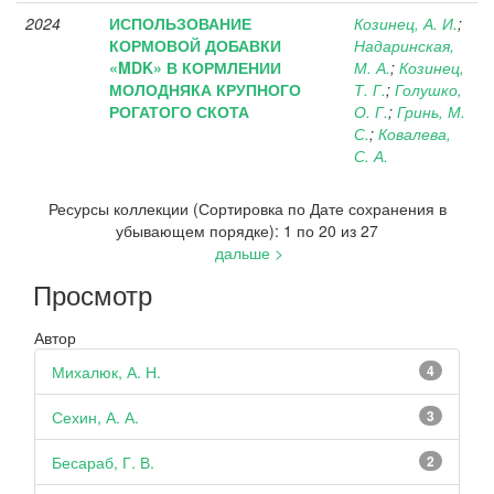
2024
ИСПОЛЬЗОВАНИЕ
Козинец, А. И.
;
КОРМОВОЙ ДОБАВКИ
Надаринская,
«MDK» В КОРМЛЕНИИ
М. А.
;
Козинец,
МОЛОДНЯКА КРУПНОГО
Т. Г.
;
Голушко,
РОГАТОГО СКОТА
О. Г.
;
Гринь, М.
С.
;
Ковалева,
С. А.
Ресурсы коллекции (Сортировка по Дате сохранения в
убывающем порядке): 1 по 20 из 27
дальше >
Просмотр
Автор
Михалюк, А. Н.
4
Сехин, А. А.
3
Бесараб, Г. В.
2