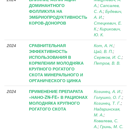
ДОМИНАНТНОГО
А.
;
Сапсалев,
ФОЛЛИКУЛА НА
С. А.
;
Будевич,
ЭМБРИОПРОДУКТИВНОСТЬ
А. И.
;
КОРОВ-ДОНОРОВ
Стецкевич, Е.
К.
;
Кирикович,
Ю. К.
2024
СРАВНИТЕЛЬНАЯ
Кот, А. Н.
;
ЭФФЕКТИВНОСТЬ
Цай, В. П.
;
ИСПОЛЬЗОВАНИЯ В
Серяков, И. С.
;
КОРМЛЕНИИ МОЛОДНЯКА
Петров, В. В.
КРУПНОГО РОГАТОГО
СКОТА МИНЕРАЛЬНОГО И
ОРГАНИЧЕСКОГО ЦИНКА
2024
ПРИМЕНЕНИЕ ПРЕПАРАТА
Козинец, А. И.
;
«НАНО-ZN-FE» В РАЦИОНАХ
Голушко, О. Г.
;
МОЛОДНЯКА КРУПНОГО
Козинец, Т. Г.
;
РОГАТОГО СКОТА
Надаринская,
М. А.
;
Ковалева, С.
А.
;
Гринь, М. С.