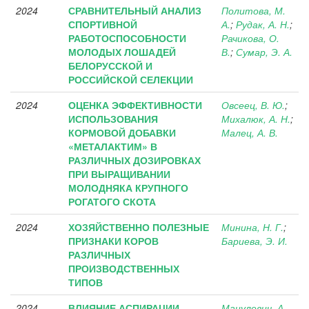
2024
СРАВНИТЕЛЬНЫЙ АНАЛИЗ
Политова, М.
СПОРТИВНОЙ
А.
;
Рудак, А. Н.
;
РАБОТОСПОСОБНОСТИ
Рачикова, О.
МОЛОДЫХ ЛОШАДЕЙ
В.
;
Сумар, Э. А.
БЕЛОРУССКОЙ И
РОССИЙСКОЙ СЕЛЕКЦИИ
2024
ОЦЕНКА ЭФФЕКТИВНОСТИ
Овсеец, В. Ю.
;
ИСПОЛЬЗОВАНИЯ
Михалюк, А. Н.
;
КОРМОВОЙ ДОБАВКИ
Малец, А. В.
«МЕТАЛАКТИМ» В
РАЗЛИЧНЫХ ДОЗИРОВКАХ
ПРИ ВЫРАЩИВАНИИ
МОЛОДНЯКА КРУПНОГО
РОГАТОГО СКОТА
2024
ХОЗЯЙСТВЕННО ПОЛЕЗНЫЕ
Минина, Н. Г.
;
ПРИЗНАКИ КОРОВ
Бариева, Э. И.
РАЗЛИЧНЫХ
ПРОИЗВОДСТВЕННЫХ
ТИПОВ
2024
ВЛИЯНИЕ АСПИРАЦИИ
Мацулевич, А.