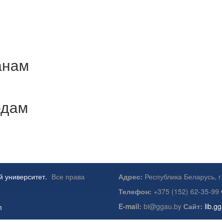
анам
одам
й университет.
Все права
Адрес:
Республика Беларусь, г
Телефон:
+375 (152) 62-35-99
E-mail:
bi@ggau.by
Сайт:
lib.g
m