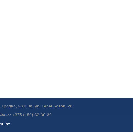
. Гродно, 230008, ул. Терешковой, 28
Факс:
+375 (152) 62-36-30
gau.by