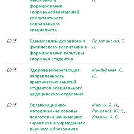
формировании
здоровьесберегающей
компетентности
современного
специалиста
2015
Взаимосвязь духовного и
Пристинская, Т.
физического воспитания в
Н.
формировании культуры
здоровья студентов
2015
Здоровьесберегающая
Мендубаева, С.
направленность
Ю.
практических занятий
студентов специального
медицинского отделения
2015
Организационно-
Марчук, А. Н.
;
методические основы
Рахманов, Ю. К.
;
подготовки начинающих
Кравчук, А. В.
гиревиков в учреждениях
высшего образования