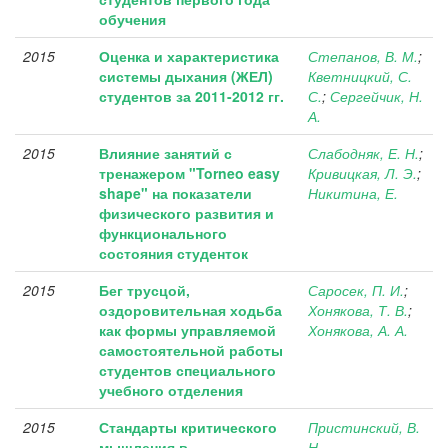
обучения
2015
Оценка и характеристика
Степанов, В. М.
;
системы дыхания (ЖЕЛ)
Кветницкий, С.
студентов за 2011-2012 гг.
С.
;
Сергейчик, Н.
А.
2015
Влияние занятий с
Слабодняк, Е. Н.
;
тренажером "Torneo easy
Кривицкая, Л. Э.
;
shape" на показатели
Никитина, Е.
физического развития и
функционального
состояния студенток
2015
Бег трусцой,
Саросек, П. И.
;
оздоровительная ходьба
Хонякова, Т. В.
;
как формы управляемой
Хонякова, А. А.
самостоятельной работы
студентов специального
учебного отделения
2015
Стандарты критического
Пристинский, В.
мышления в
Н.