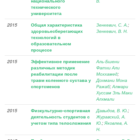
национального
В.
технического
университета
2015
Общая характеристика
Зенкевич, С. А.
;
здоровьесберегающих
Зенкевич, В. Н.
технологий в
образовательном
процессе
2015
Эффективное применение
Аль-Бшени
различных методик
Фатхи Али
реабилитации после
Моххамед
;
травм коленного сустава у
Дохмани Мона
спортсменов
Ражаб
;
Алмари
Хуссам Эль Маки
Алхмали
2015
Физкультурно-спортивная
Давыдов, В. Ю.
;
деятельность студентов с
Журавский, А.
учетом типа телосложения
Ю.
;
Яковлев, А.
Н.