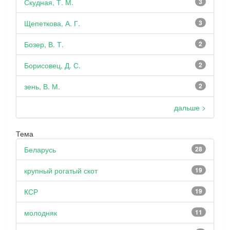
Скудная, Т. М.
3
Щепеткова, А. Г.
3
Бозер, В. Т.
2
Борисовец, Д. С.
2
зень, В. М.
2
дальше >
Тема
Беларусь
28
крупный рогатый скот
19
КСР
19
молодняк
11