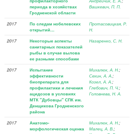
профилакторного
Андрейчик, Е. А.
;
периода в хозяйствах
Вашкевич, П. П.
Гродненской области
2017
По следам нобелевских
Протасовицкая, Р.
открытий…
Н.
2017
Некоторые аспекты
Назаренко, С. Н.
санитарных показателей
рыбы в случае вылова
ее разными способами
2017
Испытание
Михалюк, А. Н.
;
эффективности
Сехин, А. А.
;
биопрепарата для
Козел, А. А.
;
профилактики и лечения
Глебович, П. Ч.
;
ацидозов в условиях
Головнева, Н. А.
МТК "Дубовцы" СПК им.
Денщикова Гродненского
района
2017
Анатомо-
Михалюк, А. Н.
;
морфологическая оценка
Малец, А. В.
;