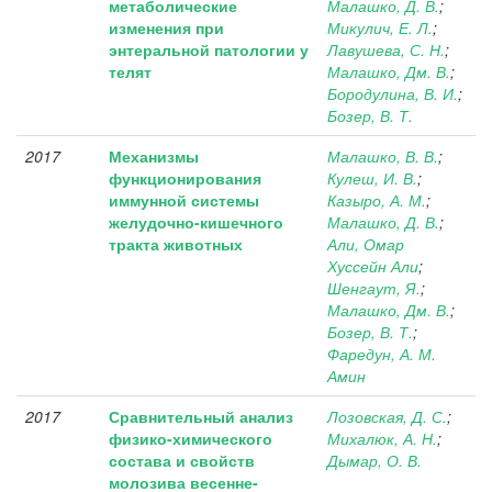
метаболические
Малашко, Д. В.
;
изменения при
Микулич, Е. Л.
;
энтеральной патологии у
Лавушева, С. Н.
;
телят
Малашко, Дм. В.
;
Бородулина, В. И.
;
Бозер, В. Т.
2017
Механизмы
Малашко, В. В.
;
функционирования
Кулеш, И. В.
;
иммунной системы
Казыро, А. М.
;
желудочно-кишечного
Малашко, Д. В.
;
тракта животных
Али, Омар
Хуссейн Али
;
Шенгаут, Я.
;
Малашко, Дм. В.
;
Бозер, В. Т.
;
Фаредун, А. М.
Амин
2017
Сравнительный анализ
Лозовская, Д. С.
;
физико-химического
Михалюк, А. Н.
;
состава и свойств
Дымар, О. В.
молозива весенне-