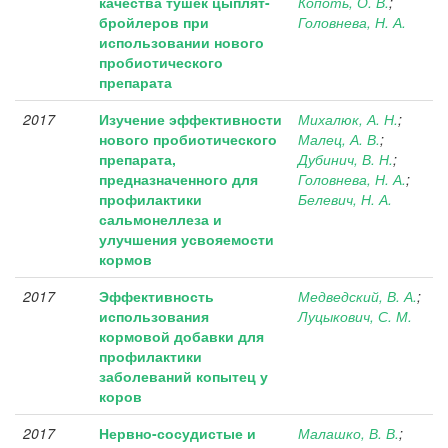
качества тушек цыплят-
Копоть, О. В.
;
бройлеров при
Головнева, Н. А.
использовании нового
пробиотического
препарата
2017
Изучение эффективности
Михалюк, А. Н.
;
нового пробиотического
Малец, А. В.
;
препарата,
Дубинич, В. Н.
;
предназначенного для
Головнева, Н. А.
;
профилактики
Белевич, Н. А.
сальмонеллеза и
улучшения усвояемости
кормов
2017
Эффективность
Медведский, В. А.
;
использования
Луцыкович, С. М.
кормовой добавки для
профилактики
заболеваний копытец у
коров
2017
Нервно-сосудистые и
Малашко, В. В.
;