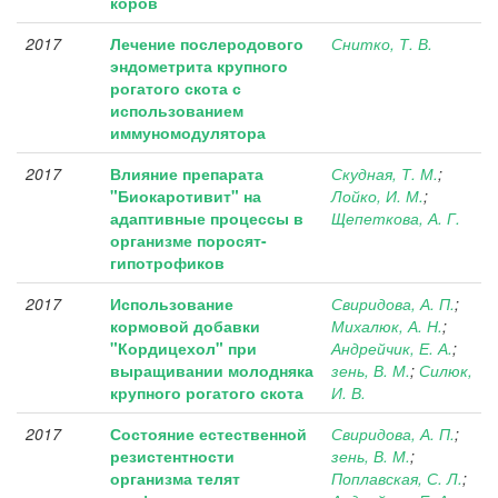
коров
2017
Лечение послеродового
Снитко, Т. В.
эндометрита крупного
рогатого скота с
использованием
иммуномодулятора
2017
Влияние препарата
Скудная, Т. М.
;
"Биокаротивит" на
Лойко, И. М.
;
адаптивные процессы в
Щепеткова, А. Г.
организме поросят-
гипотрофиков
2017
Использование
Свиридова, А. П.
;
кормовой добавки
Михалюк, А. Н.
;
"Кордицехол" при
Андрейчик, Е. А.
;
выращивании молодняка
зень, В. М.
;
Силюк,
крупного рогатого скота
И. В.
2017
Состояние естественной
Свиридова, А. П.
;
резистентности
зень, В. М.
;
организма телят
Поплавская, С. Л.
;