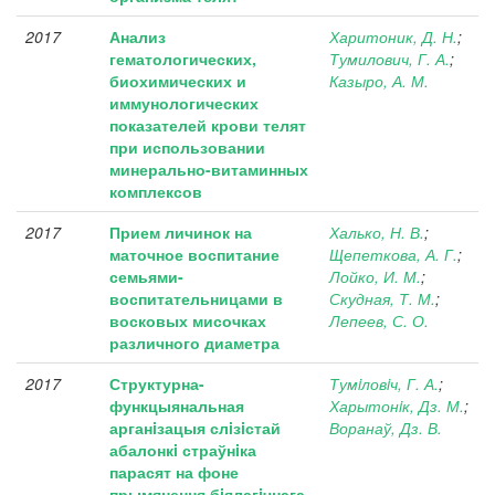
2017
Анализ
Харитоник, Д. Н.
;
гематологических,
Тумилович, Г. А.
;
биохимических и
Казыро, А. М.
иммунологических
показателей крови телят
при использовании
минерально-витаминных
комплексов
2017
Прием личинок на
Халько, Н. В.
;
маточное воспитание
Щепеткова, А. Г.
;
семьями-
Лойко, И. М.
;
воспитательницами в
Скудная, Т. М.
;
восковых мисочках
Лепеев, С. О.
различного диаметра
2017
Структурна-
Тумiловiч, Г. А.
;
функцыянальная
Харытонiк, Дз. М.
;
арганiзацыя слiзiстай
Воранаў, Дз. В.
абалонкi страўнiка
парасят на фоне
прымянення бiялагiчнага