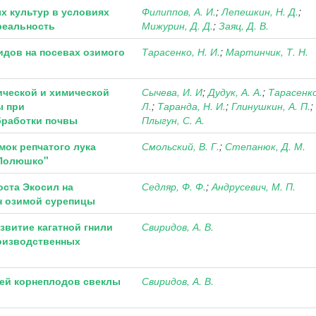
х культур в условиях
Филиппов, А. И.
;
Лепешкин, Н. Д.
;
реальность
Мижурин, Д. Д.
;
Заяц, Д. В.
дов на посевах озимого
Тарасенко, Н. И.
;
Мартинчик, Т. Н.
ческой и химической
Сычева, И. И
;
Дудук, А. А.
;
Тарасенко
ы при
Л.
;
Таранда, Н. И.
;
Глинушкин, А. П.
;
бработки почвы
Плыгун, С. А.
ок репчатого лука
Смольский, В. Г.
;
Степанюк, Д. М.
"Полюшко"
оста Экосил на
Седляр, Ф. Ф.
;
Андрусевич, М. П.
н озимой сурепицы
звитие кагатной гнили
Свиридов, А. В.
оизводственных
ей корнеплодов свеклы
Свиридов, А. В.