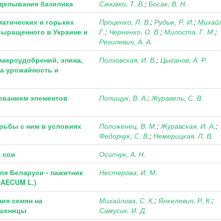
зделывания базилика
Сачивко, Т. В.
;
Босак, В. Н.
атических и горьких
Проценко, Л. В.
;
Рудык, Р. И.
;
Михайл
 выращенного в Украине и
Г.
;
Черненко, О. В.
;
Милоста, Г. М.
;
Регилевич, А. А.
макроудобрений, эпина,
Полховская, И. В.
;
Цыганов, А. Р.
на урожайность и
ованием элементов
Полищук, В. А.
;
Журавель, С. В.
рьбы с ним в условиях
Положенец, В. М.
;
Журавская, И. А.
;
Федорчук, С. В.
;
Немерицкая, Л. В.
 сои
Осипчук, А. Н.
ля Беларуси - пажитник
Нестерова, И. М.
AECUM L.)
ия семян на
Михайлова, С. К.
;
Янкелевич, Р. К.
;
пшеницы
Самусик, И. Д.