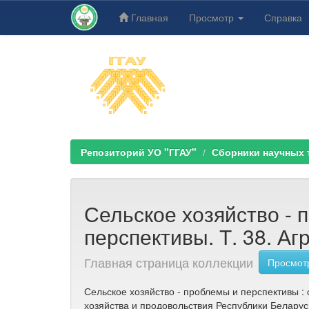
Главная
Просмотр
Справка
Skip
navigation
Репозиторий УО "ГГАУ"
Сборники научных тр
Сельское хозяйство - 
перспективы. Т. 38. Агр
Главная страница коллекции
Просмотр
Сельское хозяйство - проблемы и перспективы : 
хозяйства и продовольствия Республики Беларус