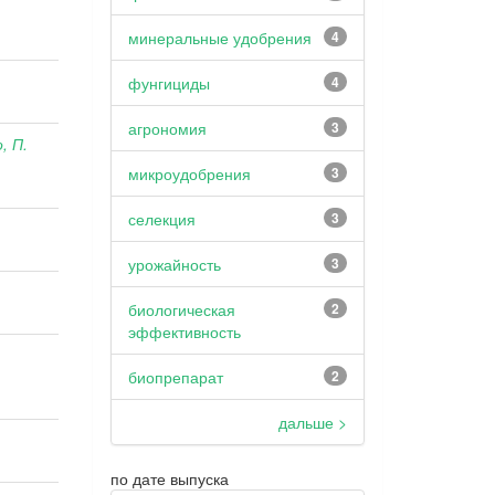
минеральные удобрения
4
фунгициды
4
агрономия
3
, П.
микроудобрения
3
селекция
3
урожайность
3
биологическая
2
эффективность
биопрепарат
2
дальше >
по дате выпуска