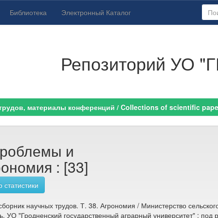
Библиотека
Электронный Каталог
Репозиторий УО "Г
удов, материалы конференций / Collections of scientific paper
проблемы и
ономия : [33]
 статистики
сборник научных трудов. Т. 38. Агрономия / Министерство сельског
ь, УО "Гродненский государственный аграрный университет" ; под р