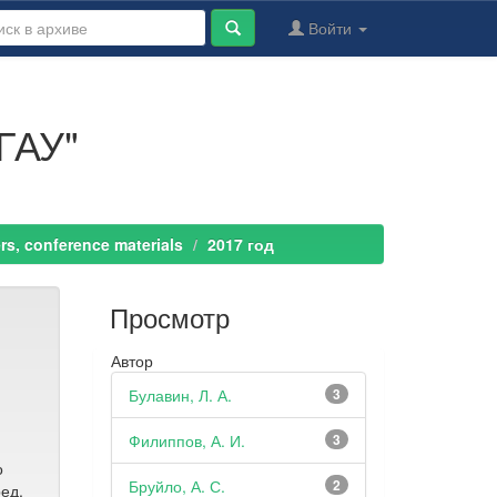
Войти
ГАУ"
s, conference materials
2017 год
Просмотр
Автор
Булавин, Л. А.
3
Филиппов, А. И.
3
о
Бруйло, А. С.
2
ед.