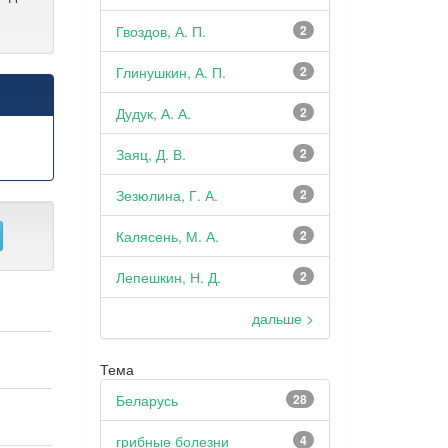
Гвоздов, А. П.
2
Глинушкин, А. П.
2
Дудук, А. А.
2
Заяц, Д. В.
2
Зезюлина, Г. А.
2
Калясень, М. А.
2
Лепешкин, Н. Д.
2
дальше >
Тема
Беларусь
28
грибные болезни
4