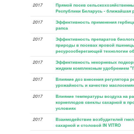
2017
Прямой посев сельскохозяйственны
Республики Беларусь - ближайшая 
2017
Эффективность применения гербици
рапса
2017
Эффективность препаратов биологи
природы в посевах яровой пшениц
ресурсосберегающей технологии о
2017
Эффективность некорневых подкорм
жидким комплексным удобрением 
2017
Влияние доз внесения регулятора р
урожайность и качество маслосемя
2017
Влияние температуры воздуха на ра
корнеплодов свеклы сахарной в пр
условиях
2017
Взаимодействие возбудителей гнил
сахарной и столовой IN VITRO