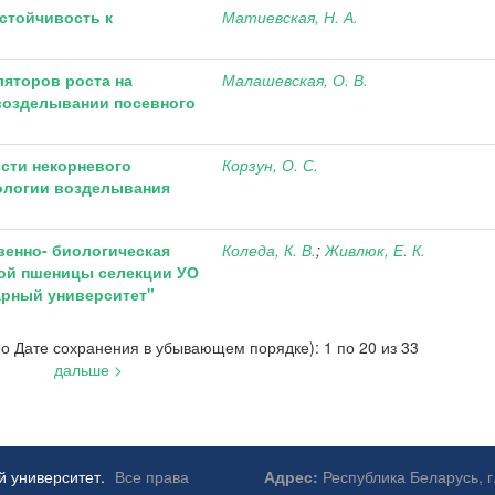
устойчивость к
Матиевская, Н. А.
ляторов роста на
Малашевская, О. В.
 возделывании посевного
сти некорневого
Корзун, О. С.
нологии возделывания
венно- биологическая
Коледа, К. В.
;
Живлюк, Е. К.
мой пшеницы селекции УО
арный университет"
о Дате сохранения в убывающем порядке): 1 по 20 из 33
дальше >
й университет.
Все права
Адрес:
Республика Беларусь, г