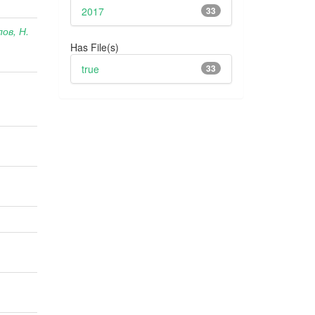
2017
33
ов, Н.
Has File(s)
true
33