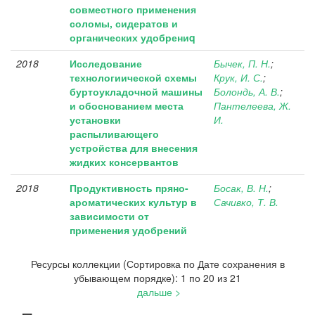
совместного применения
соломы, сидератов и
органических удобрениq
2018
Исследование
Бычек, П. Н.
;
технологиической схемы
Крук, И. С.
;
буртоукладочной машины
Болондь, А. В.
;
и обоснованием места
Пантелеева, Ж.
установки
И.
распыливающего
устройства для внесения
жидких консервантов
2018
Продуктивность пряно-
Босак, В. Н.
;
ароматических культур в
Сачивко, Т. В.
зависимости от
применения удобрений
Ресурсы коллекции (Сортировка по Дате сохранения в
убывающем порядке): 1 по 20 из 21
дальше >