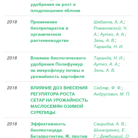
удобрения на рост и
плодоношение яблони
2018
Применение
Шабанов, А. А.
;
биопрепаратов в
Романовский, Ч.
органическом
А.
;
Аутко, А. А.
;
растениеводстве
Зень, А. В.
;
Таранда, Н. И.
2018
Влияние биологического
Таранда, Н. И.
;
удобрения Полифункур
Аутко, А. А.
;
на микрофлору почвы и
Зень, А. В.
урожайность картофеля
2018
ВЛИЯНИЕ ДОЗ ВНЕСЕНИЯ
Седляр, Ф. Ф.
;
РЕГУЛЯТОРА РОСТА
Андрусевич, М. П.
СЕТАР НА УРОЖАЙНОСТЬ
МАСЛОСЕМЯН ОЗИМОЙ
СУРЕПИЦЫ
2018
Эффективность
Свиридов, А. В.
;
биопестицида
Шинкоренко, Е.
Бетапротектин, Ж. против
Г.
;
Дембицкий, О.