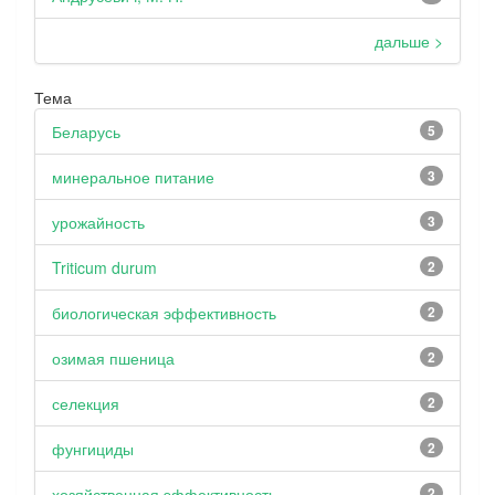
дальше >
Тема
Беларусь
5
минеральное питание
3
урожайность
3
Triticum durum
2
биологическая эффективность
2
озимая пшеница
2
селекция
2
фунгициды
2
хозяйственная эффективность
2