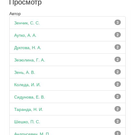
Просмотр
Автор
Зенчик, С. С.
3
Аутко, А. А.
2
Дуктова, Н. А.
2
Зезюлина, Г. А.
2
Зень, А. В.
2
Коледа, И. И.
2
Сидунова, Е. В.
2
Таранда, Н. И.
2
Шешко, П. С.
2
Андрусевич, М. П.
1