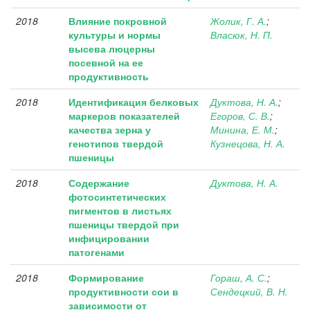
2018
Влияние покровной
Жолик, Г. А.
;
культуры и нормы
Власюк, Н. П.
высева люцерны
посевной на ее
продуктивность
2018
Идентификация белковых
Дуктова, Н. А.
;
маркеров показателей
Егоров, С. В.
;
качества зерна у
Минина, Е. М.
;
генотипов твердой
Кузнецова, Н. А.
пшеницы
2018
Содержание
Дуктова, Н. А.
фотосинтетических
пигментов в листьях
пшеницы твердой при
инфицировании
патогенами
2018
Формирование
Гораш, А. С.
;
продуктивности сои в
Сендецкий, В. Н.
зависимости от