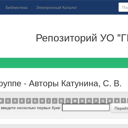
Библиотека
Электронный Каталог
Репозиторий УО "Г
уппе - Авторы Катунина, С. В.
B
C
D
E
F
G
H
I
J
K
L
M
N
O
P
Q
R
S
T
 введите несколько первых букв: