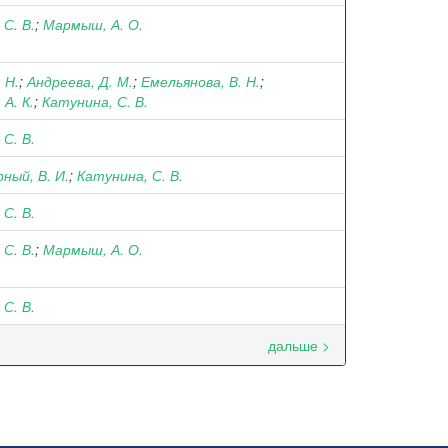
С. В.
;
Мармыш, А. О.
 Н.
;
Андреева, Д. М.
;
Емельянова, В. Н.
;
А. К.
;
Катунина, С. В.
С. В.
ный, В. И.
;
Катунина, С. В.
С. В.
С. В.
;
Мармыш, А. О.
С. В.
дальше >