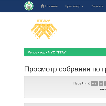
Главная
Просмотр
Справка
Skip
navigation
Репозиторий УО "ГГАУ"
Просмотр собрания по гр
Перейти к:
0-9
A
или