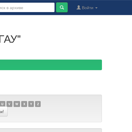
Войти
ГАУ"
U
V
W
X
Y
Z