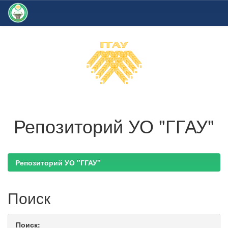
Skip
navigation
Репозиторий УО "ГГАУ"
Репозиторий УО "ГГАУ"
Поиск
Поиск: