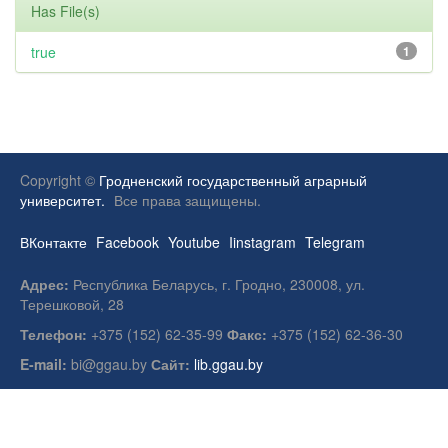
Has File(s)
true
1
Copyright ©
Гродненский государственный аграрный
университет.
Все права защищены.
ВКонтакте
Facebook
Youtube
Iinstagram
Telegram
Адрес:
Республика Беларусь, г. Гродно, 230008, ул.
Терешковой, 28
Телефон:
+375 (152) 62-35-99
Факс:
+375 (152) 62-36-30
E-mail:
bi@ggau.by
Сайт:
lib.ggau.by