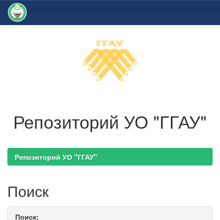
Skip
navigation
Репозиторий УО "ГГАУ"
Репозиторий УО "ГГАУ"
Поиск
Поиск: