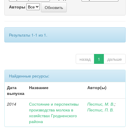
Авторы
Результаты 1-1 из 1.
назад
1
дальше
Найденные ресурсы:
Дата
Название
Автор(ы)
выпуска
2014
Состояние и перспективы
Пестис, М. В.
;
производства молока в
Пестис, П. В.
хозяйствах Гродненского
района