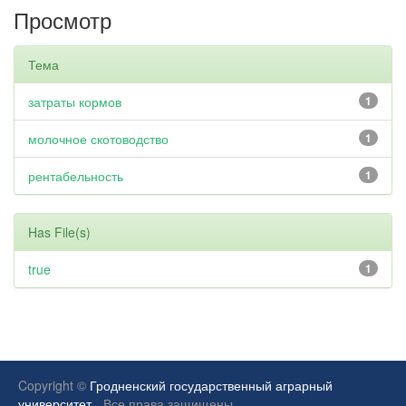
Просмотр
Тема
затраты кормов
1
молочное скотоводство
1
рентабельность
1
Has File(s)
true
1
Copyright ©
Гродненский государственный аграрный
университет.
Все права защищены.