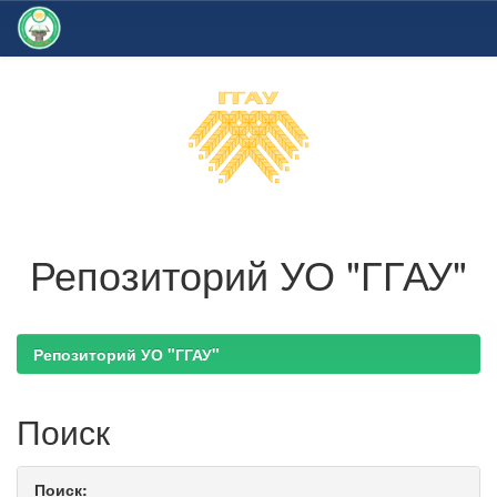
Skip
navigation
Репозиторий УО "ГГАУ"
Репозиторий УО "ГГАУ"
Поиск
Поиск: