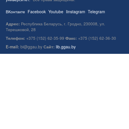
ВКонтакте
Facebook
Youtube
Iinstagram
Telegram
Адрес:
Республика Беларусь, г. Гродно, 230008, ул.
Терешковой, 28
Телефон:
+375 (152) 62-35-99
Факс:
+375 (152) 62-36-30
E-mail:
bi@ggau.by
Сайт:
lib.ggau.by