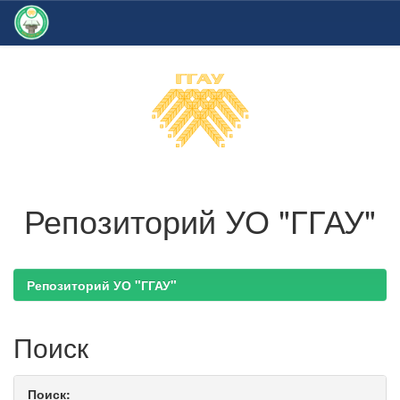
Skip
navigation
Репозиторий УО "ГГАУ"
Репозиторий УО "ГГАУ"
Поиск
Поиск: