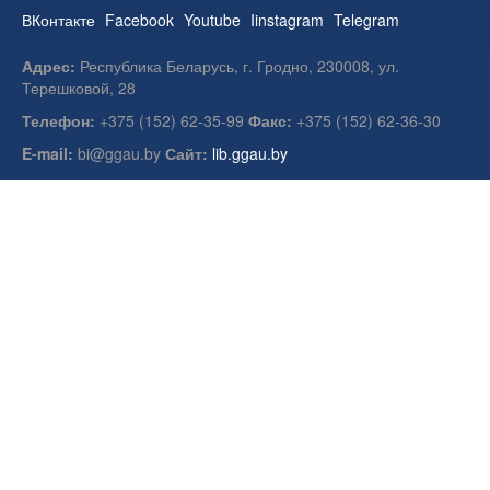
ВКонтакте
Facebook
Youtube
Iinstagram
Telegram
Адрес:
Республика Беларусь, г. Гродно, 230008, ул.
Терешковой, 28
Телефон:
+375 (152) 62-35-99
Факс:
+375 (152) 62-36-30
E-mail:
bi@ggau.by
Сайт:
lib.ggau.by