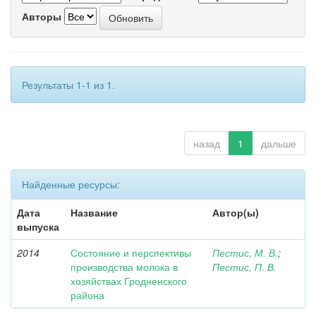
Авторы
Результаты 1-1 из 1.
назад
1
дальше
Найденные ресурсы:
Дата
Название
Автор(ы)
выпуска
2014
Состояние и перспективы
Пестис, М. В.
;
производства молока в
Пестис, П. В.
хозяйствах Гродненского
района