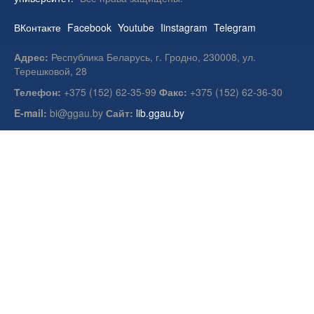
ВКонтакте
Facebook
Youtube
Iinstagram
Telegram
Адрес:
Республика Беларусь, г. Гродно, 230008, ул.
Терешковой, 28
Телефон:
+375 (152) 62-35-99
Факс:
+375 (152) 62-36-30
E-mail:
bi@ggau.by
Сайт:
lib.ggau.by