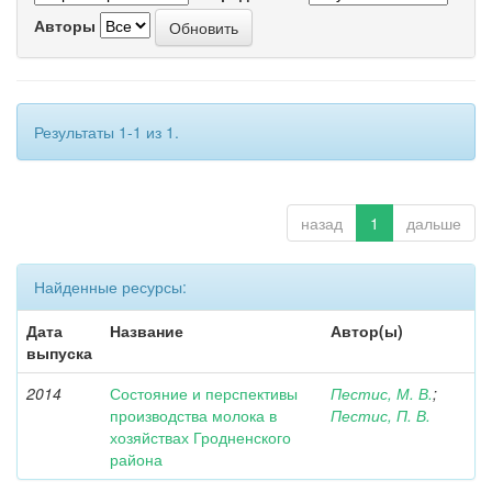
Авторы
Результаты 1-1 из 1.
назад
1
дальше
Найденные ресурсы:
Дата
Название
Автор(ы)
выпуска
2014
Состояние и перспективы
Пестис, М. В.
;
производства молока в
Пестис, П. В.
хозяйствах Гродненского
района