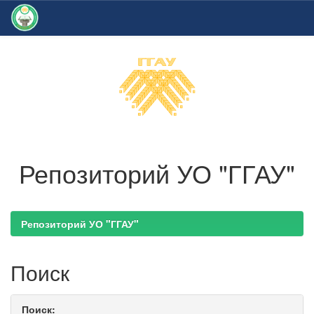
Skip
navigation
Репозиторий УО "ГГАУ"
Репозиторий УО "ГГАУ"
Поиск
Поиск: