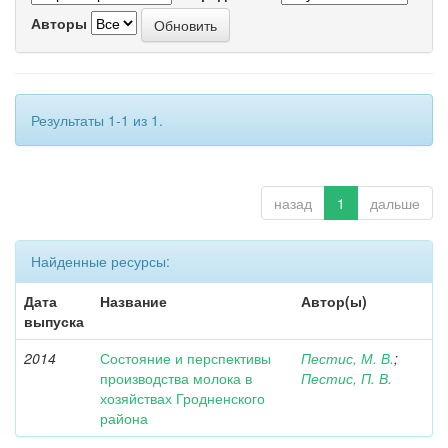
Авторы
Результаты 1-1 из 1.
назад
1
дальше
Найденные ресурсы:
Дата
Название
Автор(ы)
выпуска
2014
Состояние и перспективы
Пестис, М. В.
;
производства молока в
Пестис, П. В.
хозяйствах Гродненского
района