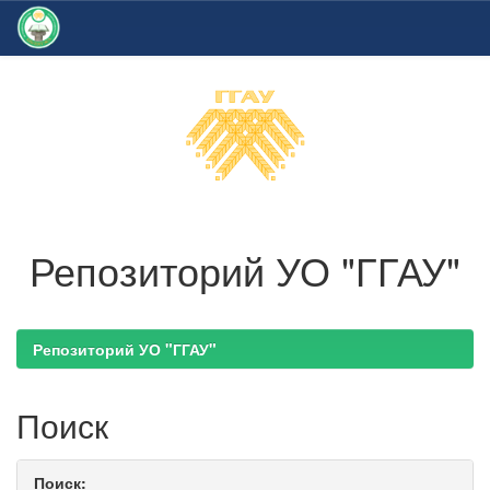
Skip
navigation
Репозиторий УО "ГГАУ"
Репозиторий УО "ГГАУ"
Поиск
Поиск: