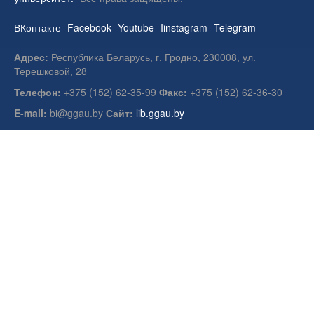
ВКонтакте
Facebook
Youtube
Iinstagram
Telegram
Адрес:
Республика Беларусь, г. Гродно, 230008, ул.
Терешковой, 28
Телефон:
+375 (152) 62-35-99
Факс:
+375 (152) 62-36-30
E-mail:
bi@ggau.by
Сайт:
lib.ggau.by