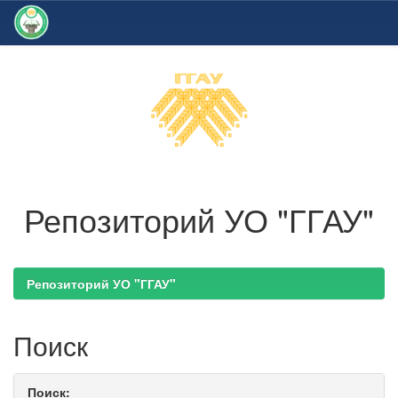
Skip
navigation
Репозиторий УО "ГГАУ"
Репозиторий УО "ГГАУ"
Поиск
Поиск: