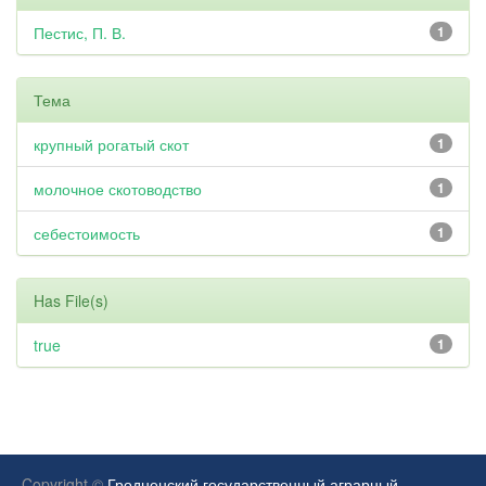
Пестис, П. В.
1
Тема
крупный рогатый скот
1
молочное скотоводство
1
себестоимость
1
Has File(s)
true
1
Copyright ©
Гродненский государственный аграрный