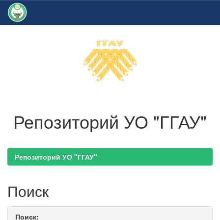
Skip
navigation
Репозиторий УО "ГГАУ"
Репозиторий УО "ГГАУ"
Поиск
Поиск: