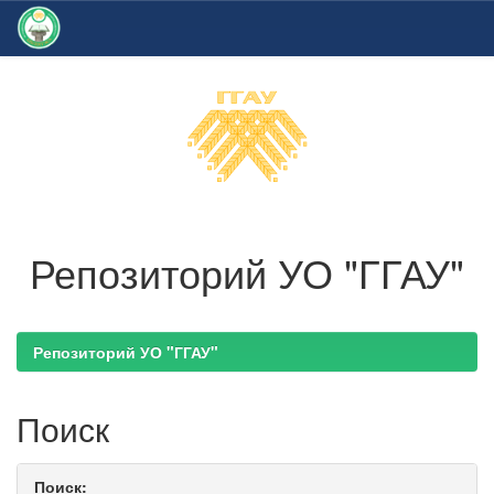
Skip
navigation
Репозиторий УО "ГГАУ"
Репозиторий УО "ГГАУ"
Поиск
Поиск: